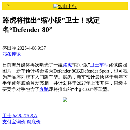
<
路虎将推出“缩小版”卫士！或定
名“Defender 80”
盛田肸
2025-4-08 9:37
76条评论
日前海外媒体再次曝光了一组
路虎
“缩小版”
卫士
车型
路试谍照
图片，新车预计将命名为Defender 80或Defender Sport，也可视
为产品序列旗下入门版车型。据悉，新车预计最快将于明年下
半年或年底前首发亮相，并计划将于2027年上市开售，同级主
要竞争对手包含了
奔驰
即将推出的“小g-class”等车型。
卫士
68.8-215.8万
支付宝询价
询底价