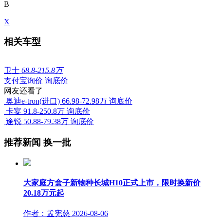
B
X
相关车型
卫士
68.8-215.8万
支付宝询价
询底价
网友还看了
奥迪e-tron(进口)
66.98-72.98万
询底价
卡宴
91.8-250.8万
询底价
途锐
50.88-79.38万
询底价
推荐新闻
换一批
大家庭方盒子新物种长城H10正式上市，限时换新价
20.18万元起
作者：孟宪慈
2026-08-06