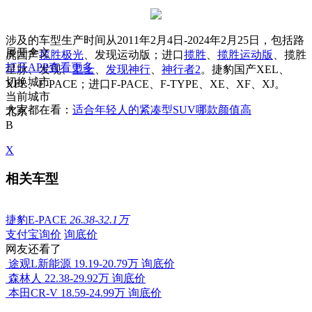
涉及的车型生产时间从2011年2月4日-2024年2月25日，
包括路
展开全文
虎国产
揽胜极光
、发现运动版；进口
揽胜
、
揽胜运动版
、揽胜
打开APP查看更多
星脉、发现、
卫士
、
发现神行
、
神行者2
。捷豹国产XEL、
切换城市
XFL、E-PACE；进口F-PACE、F-TYPE、XE、XF、XJ。
当前城市
大家都在看：
适合年轻人的紧凑型SUV哪款颜值高
北京
B
X
相关车型
捷豹E-PACE
26.38-32.1万
支付宝询价
询底价
网友还看了
途观L新能源
19.19-20.79万
询底价
森林人
22.38-29.92万
询底价
本田CR-V
18.59-24.99万
询底价