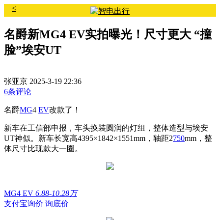
<
名爵新MG4 EV实拍曝光！尺寸更大 “撞
脸”埃安UT
张亚京
2025-3-19 22:36
6条评论
名爵
MG
4
EV
改款了！
新车在工信部申报，车头换装圆润的灯组，整体造型与埃安
UT神似。新车长宽高4395×1842×1551mm，轴距2
750
mm，整
体尺寸比现款大一圈。
MG4 EV
6.88-10.28万
支付宝询价
询底价