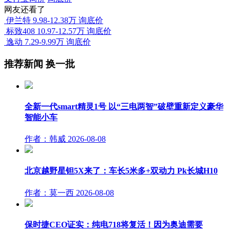
网友还看了
伊兰特
9.98-12.38万
询底价
标致408
10.97-12.57万
询底价
逸动
7.29-9.99万
询底价
推荐新闻
换一批
全新一代smart精灵1号 以“三电两智”破壁重新定义豪华
智能小车
作者：韩威
2026-08-08
北京越野星钽5X来了：车长5米多+双动力 Pk长城H10
作者：莫一西
2026-08-08
保时捷CEO证实：纯电718将复活！因为奥迪需要