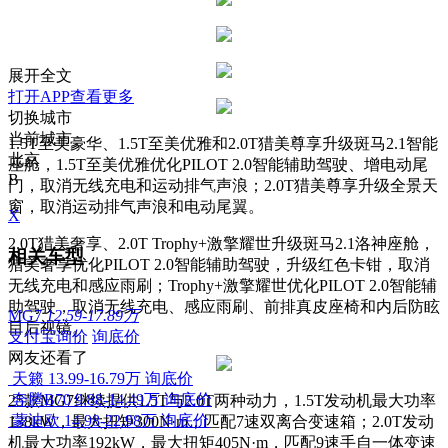
展开全文
打开APP查看更多
切换城市
当前城市
1.5T至美豪华、1.5T至美优雅和2.0T猎美尊享升级斑马2.1智能
北京
座舱，1.5T至美优雅优化PILOT 2.0智能辅助驾驶、增电动尾
B
门，取消无线充电和运动排气声浪；2.0T猎美尊享升级全景天
窗，取消运动排气声浪和电动尾翼。
X
2.0T猎美奢享、2.0T Trophy+激擎耀世升级斑马2.1洛神座舱，
相关车型
猎美奢享优化PILOT 2.0智能辅助驾驶，升级红色卡钳，取消
无线充电和感应雨刷；Trophy+激擎耀世优化PILOT 2.0智能辅
助驾驶，取消无线充电、感应雨刷、前排真皮座椅和内后防眩
MG7
12.59-17.89万
目后视镜。
支付宝询价
询底价
网友还看了
天籁
13.99-16.79万
询底价
奔腾B70
9.88-14.49万
询底价
25款MG7继续提供1.5T与2.0T两种动力，1.5T发动机最大功率
蒙迪欧
14.98-22.98万
询底价
138kW，最大扭矩300N·m，匹配7速双离合变速箱；2.0T发动
机最大功率192kW，最大扭矩405N·m，匹配9速手自一体变速