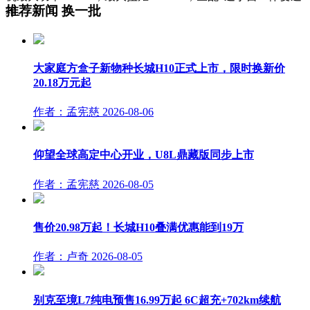
推荐新闻
换一批
箱。
大家庭方盒子新物种长城H10正式上市，限时换新价
20.18万元起
作者：孟宪慈
2026-08-06
仰望全球高定中心开业，U8L鼎藏版同步上市
作者：孟宪慈
2026-08-05
售价20.98万起！长城H10叠满优惠能到19万
作者：卢奇
2026-08-05
别克至境L7纯电预售16.99万起 6C超充+702km续航