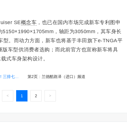
ser SE
概念车
，也已在国内市场完成新车专利图申
50×1990×1705mm，轴距为3050mm，其车身长
车型。而动力方面，新车也将基于丰田旗下e-TNGA平
驱版车型供消费者选购；而此前官方也宣称新车将具
承载式车身架构设计。
SUV将国产
第2页
:
兰德酷路泽（进口）频道
<
1
2
>