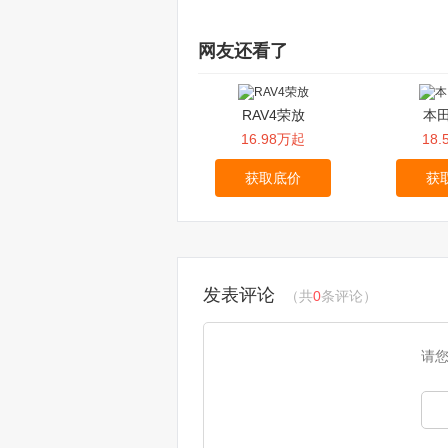
网友还看了
RAV4荣放
本田
16.98万起
18
获取底价
获
发表评论
（共
0
条评论）
请