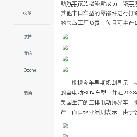
动
汽车
家族增添新成员，该
车
其他丰田车型的零部件进行打
收藏
的矢岛工厂负责，每月可生产15,
微博
微信
Qzone
根据今年早期规划显示，斯
的全电动
SUV车型
，并在20
团购
美国生产的三排电动跨界车。
产，而日经亚洲则表示，由于