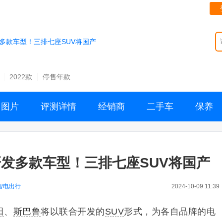
多款车型！三排七座SUV将国产
2022款
停售年款
图片
评测详情
经销商
二手车
保养
发多款车型！三排七座SUV将国产
智电出行
2024-10-09 11:39
田
、
斯巴鲁
将以联合开发的
SUV
形式，为各自品牌的电