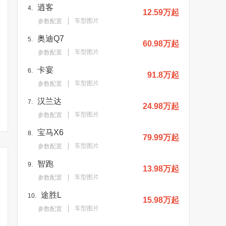
逍客
4.
12.59万起
车型图片
参数配置
奥迪Q7
5.
60.98万起
车型图片
参数配置
卡宴
6.
91.8万起
车型图片
参数配置
丰田兰德酷路泽“纯电
丰田全新“小普拉多”曝
丰田全新兰
版”！车长超5.1米/明日首
光！尺寸缩水/推纯电动车
LC250设
汉兰达
7.
发
型
24.98万起
车型图片
参数配置
宝马X6
8.
79.99万起
车型图片
参数配置
智跑
9.
13.98万起
车型图片
参数配置
途胜L
10.
15.98万起
车型图片
参数配置