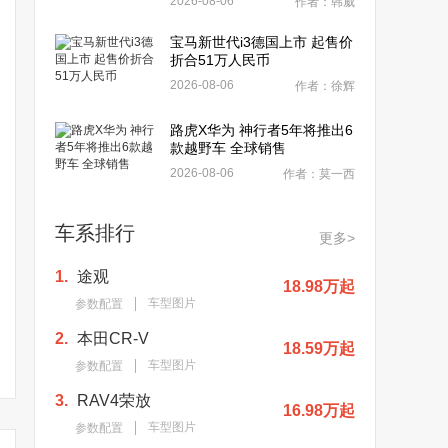
2026-08-06
作者：韩威
宝马新世代i3德国上市 起售价
折合51万人民币
2026-08-06
作者：徐辉
路虎X华为 神行者5年将推出6
款越野车 全球销售
2026-08-06
作者：莫一西
车系排行
更多>
1.
途观
18.98万起
车型图片
参数配置
2.
本田CR-V
18.59万起
车型图片
参数配置
3.
RAV4荣放
16.98万起
车型图片
参数配置