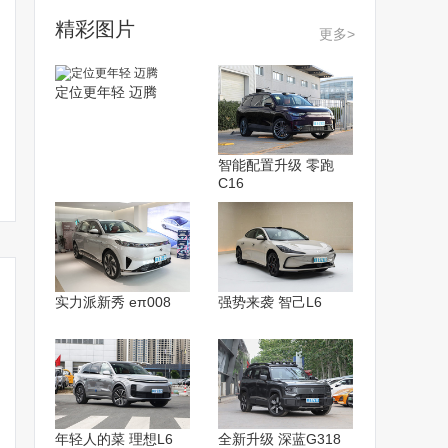
精彩图片
更多>
定位更年轻 迈腾
智能配置升级 零跑
C16
实力派新秀 eπ008
强势来袭 智己L6
年轻人的菜 理想L6
全新升级 深蓝G318