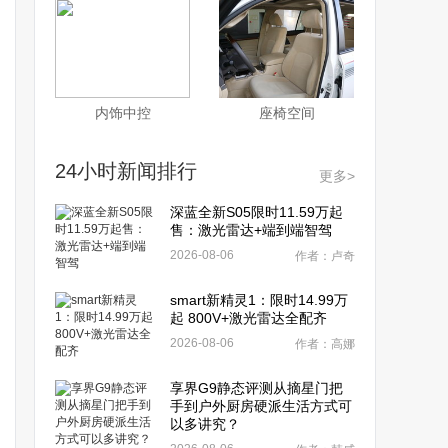
内饰中控
座椅空间
24小时新闻排行
更多>
深蓝全新S05限时11.59万起
售：激光雷达+端到端智驾
2026-08-06
作者：卢奇
smart新精灵1：限时14.99万
起 800V+激光雷达全配齐
2026-08-06
作者：高娜
享界G9静态评测从摘星门把
手到户外厨房硬派生活方式可
以多讲究？