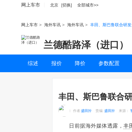
网上车市
北京
[切换]
全部城市>>
网上车市
>
海外车讯
>
海外车讯
>
丰田、斯巴鲁联合研发
兰德酷路泽（进口）
综述
报价
降价
参数配置
丰田、斯巴鲁联合研
作者:
盛田肸
责编:
盛田肸
来源：
日前据海外媒体透露，
丰