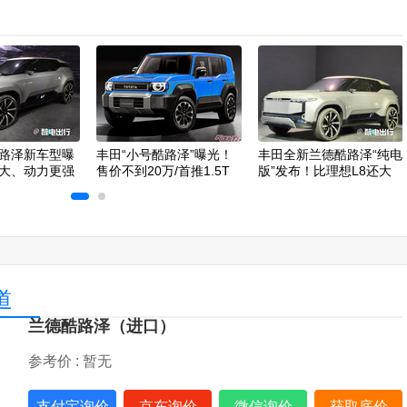
路泽新车型曝
丰田“小号酷路泽”曝光！
丰田全新兰德酷路泽“纯电
大、动力更强
售价不到20万/首推1.5T
版”发布！比理想L8还大
道
兰德酷路泽（进口）
参考价 :
暂无
支付宝询价
京东询价
微信询价
获取底价