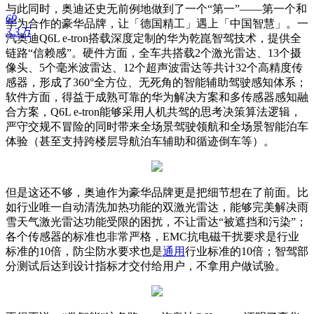
与此同时，奥迪还史无前例地做到了一个“第一”——第一个和
69
华为合作的豪华品牌，让「德国精工」遇上「中国智慧」。一
3.3万
汽奥迪Q6L e-tron搭载深度定制的华为乾崑智驾技术，提供全
链路“信赖感”。硬件方面，全车共搭载2个激光雷达、13个摄
像头、5个毫米波雷达、12个超声波雷达等共计32个高精度传
感器，形成了360°全方位、无死角的智能辅助驾驶感知体系；
软件方面，得益于成熟可靠的华为解决方案和多传感器感知融
合方案，Q6L e-tron能够采用人机共驾的思考决策算法逻辑，
严守交规不冒险的同时带来全场景驾驶领航和全场景智能泊车
体验（甚至支持跨楼层导航泊车辅助和循迹倒车等）。
但是这还不够，奥迪作为豪华品牌更是把细节想在了前面。比
如行业唯一自动清洗加热功能的双激光雷达，能够完美解决雨
雪天气激光雷达功能受限的困扰，不让雷达“被遮挡和污染”；
各个传感器的标准也非常严格，EMC抗电磁干扰要求是行业
标准的10倍，防尘防水要求也是
通用
行业标准的10倍；智驾部
分测试后达到设计指标才交付给用户，不拿用户做试验。