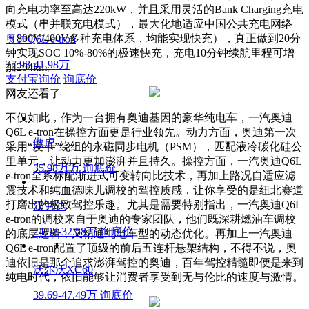
向充电功率至高达220kW，并且采用灵活的Bank Charging充电
模式（串并联充电模式），最大化地适应中国公共充电网络
（800V/400V多种充电体系，均能实现快充），真正做到20分
奥迪Q6L e-tron
钟实现SOC 10%-80%的极速快充，充电10分钟续航里程可增
27.98-41.98万
加294km。
支付宝询价
询底价
网友还看了
不仅如此，作为一台拥有奥迪基因的豪华纯电车，一汽奥迪
Q6L e-tron在操控方面更是行业领先。动力方面，奥迪第一次
傲虎
采用“发卡”绕组的永磁同步电机（PSM），匹配液冷碳化硅公
里单元，让动力更加澎湃并且持久。操控方面，一汽奥迪Q6L
35.98万万
询底价
e-tron全系标配渐进式可变转向比技术，再加上路况自适应滤
震技术和纯血德味儿调校的驾控质感，让你享受的是纽北赛道
打磨出的极致驾控乐趣。尤其是需要特别指出，一汽奥迪Q6L
汉兰达
e-tron的调校来自于奥迪的专家团队，他们既深耕燃油车调校
24.98-32.58万
询底价
的底层逻辑，又精通纯电车型的动态优化。再加上一汽奥迪
Q6L e-tron配置了顶级的前后五连杆悬架结构，不得不说，奥
迪依旧是那个追求澎湃驾控的奥迪，百年驾控精髓即便是来到
沃尔沃XC60
纯电时代，依旧能够让消费者享受到无与伦比的速度与激情。
39.69-47.49万
询底价