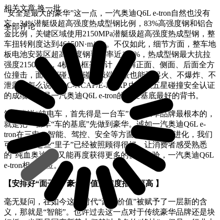
相关文章
换一批
“安全是最大的豪华”这一点，一汽奥迪Q6L e-tron自然也没有
忘。34%潜艇级超高强度热成型钢比例，83%高强度钢和铝合
全部评论
金比例，关键区域使用2150MPa潜艇级超高强度热成型钢，整
车扭转刚度达到46150N·m/deg。不仅如此，细节方面，整车地
板电池安装区超高强度钢覆盖率近100%，热成型钢最大抗拉
强度2150Mpa，4横3纵框架设计，化解正面、侧面、后面全方
位撞击，面对侧碰、柱碰等极端场景也能不起火、不爆炸、不
泄露。怎么说呢，C-NCAP/E-NCAP 中欧双五星碰撞安全认证
的成绩，就是一汽奥迪Q6L e-tron的安全基底最好的背书。
笔者常说“纯电车，首先得是一台车”，而豪华品牌最根本的，
就是把一台车“车的基底”先做到豪华。诚如一汽奥迪Q6L e-
tron在三电、智能、驾控、安全等方面做到的跃级进化，我们
可以看到这些“里子”已经被照顾得很好。让消费者感受熟悉
的“纯血奥迪”，又能再度获得更多的价值体验，一汽奥迪Q6L
e-tron相当到位。
【安排好“面子”，豪华价值的维度推到更高 】
毫无疑问，在如今这个时代“豪华价值”被赋予了一层新的含
义，那就是“智能”。也许过去这一点对于传统豪华品牌还是块