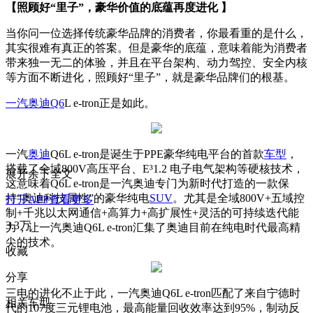
【照顾好“里子”，豪华价值的底蕴再度进化 】
当你问一位选择传统豪华品牌的消费者，你最看重的是什么，
其实很难有真正的答案。但是豪华的底蕴，意味着能为消费者
带来独一无二的体验，并且在平台架构、动力驾控、安全内核
等方面不断进化，照顾好“里子”，就是豪华品牌们的根基。
一汽
奥迪Q6
L e-tron正是如此。
一汽
奥迪
Q6L e-tron是诞生于PPE豪华纯电平台的首款
车型
，
搭载了全域800V高压平台、E³1.2 电子电气架构等硬核技术，
展开余下全文
这意味着Q6L e-tron是一汽奥迪专门为新时代打造的一款保
持“奥迪科技属性”的豪华纯电
SUV
。尤其是全域800V+五域控
打开APP查看更多
制+千兆以太网通信+高算力+高扩展性+灵活的可持续迭代能
3.3万
力，让一汽奥迪Q6L e-tron汇集了奥迪目前在纯电时代最高精
尖的技术。
收藏
分享
三电的进化不止于此，一汽奥迪Q6L e-tron匹配了来自宁德时
相关车型
代的107度三元锂电池，最高能量回收效率达到95%，制动反