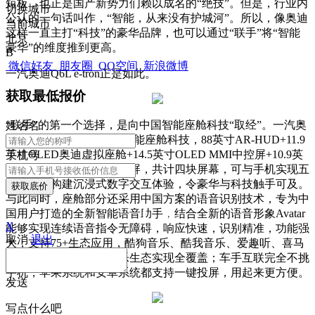
短板，也正是国产新势力们赖以成名的“绝技”。但是，行业内
切换城市
公认的一句话叫作，“智能，从来没有护城河”。所以，像奥迪
当前城市
这样一直主打“科技”的豪华品牌，也可以通过“联手”将“智能
北京
豪华”的维度推到更高。
B
微信好友
朋友圈
QQ空间
新浪微博
一汽奥迪Q6L e-tron正是如此。
获取最低报价
“联手”的第一个选择，是向中国智能座舱科技“取经”。一汽奥
姓
名
名
迪Q6L e-tron拥有全新的智能座舱科技，88英寸AR-HUD+11.9
英寸OLED奥迪虚拟座舱+14.5英寸OLED MMI中控屏+10.9英
手机号
寸带隐身模式的副驾娱乐屏，共计四块屏幕，可与手机实现五
屏联动，构建沉浸式数字交互体验，令豪华与科技触手可及。
获取底价
与此同时，座舱部分还采用中国方案的语音识别技术，专为中
国用户打造的全新智能语音助手，结合全新的语音形象Avatar
X
能够实现连续语音指令无障碍，响应快速，识别精准，功能强
取消
退出
大；支持75+生态应用，酷狗音乐、酷我音乐、爱趣听、喜马
拉雅、乐听等常见的娱乐生态实现全覆盖；车手互联完全不挑
手机，苹果系统和安卓系统都支持一键投屏，用起来更方便。
发送
写点什么吧