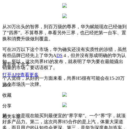
从20万出头的智界，到百万级的尊界，华为赋能现在已经做到
了“四界”。不算尊界，单看另外三界，也已经把第一台车、置
换和消费升级做到覆盖。
可在20万以下这个市场，华为确实还没有实质性的涉猎，虽然
有些品牌已经先上了华为A
DS
4，但并没有形成明确的华为认
知。所以，这次尚界H5的发布，就表明了华为要在最能撬出
展开余下全文
销量的市场，要话语权了。
打开APP查看更多
个人觉得，从好的一方面来看，尚界H5很有可能会在15-20万
这个市场洗一次牌。
2068
收藏
分享
第一，这是现在能买到最便宜的“界字辈”。一个“界”字，就顶
相关车型
好多产品力。第二，这次尚界H5合作的是上汽，体量大渠道
多，而且用户的认知也会更深。第三，是华为深度参与造车，