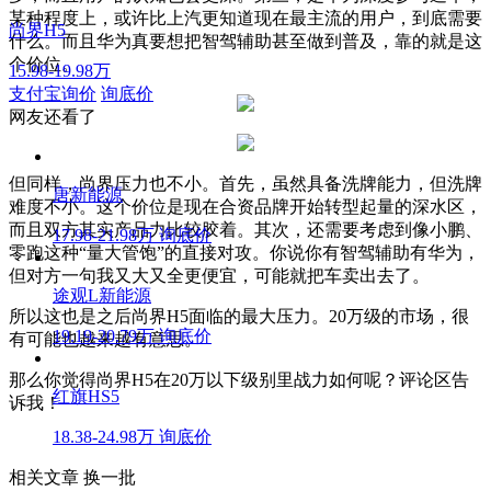
某种程度上，或许比上汽更知道现在最主流的用户，到底需要
尚界H5
什么。而且华为真要想把智驾辅助甚至做到普及，靠的就是这
个价位。
15.98-19.98万
支付宝询价
询底价
网友还看了
但同样，尚界压力也不小。首先，虽然具备洗牌能力，但洗牌
唐新能源
难度不小。这个价位是现在合资品牌开始转型起量的深水区，
而且双方其实产品力比较胶着。其次，还需要考虑到像小鹏、
17.98-21.98万
询底价
零跑这种“量大管饱”的直接对攻。你说你有智驾辅助有华为，
但对方一句我又大又全更便宜，可能就把车卖出去了。
途观L新能源
所以这也是之后尚界H5面临的最大压力。20万级的市场，很
19.19-20.79万
询底价
有可能也越来越有意思。
那么你觉得尚界H5在20万以下级别里战力如何呢？评论区告
红旗HS5
诉我！
18.38-24.98万
询底价
相关文章
换一批