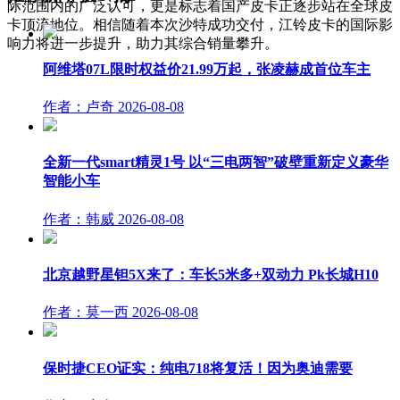
际范围内的广泛认可，更是标志着国产皮卡正逐步站在全球皮
卡顶流地位。相信随着本次沙特成功交付，江铃皮卡的国际影
响力将进一步提升，助力其综合销量攀升。
阿维塔07L限时权益价21.99万起，张凌赫成首位车主
作者：卢奇
2026-08-08
全新一代smart精灵1号 以“三电两智”破壁重新定义豪华
智能小车
作者：韩威
2026-08-08
北京越野星钽5X来了：车长5米多+双动力 Pk长城H10
作者：莫一西
2026-08-08
保时捷CEO证实：纯电718将复活！因为奥迪需要