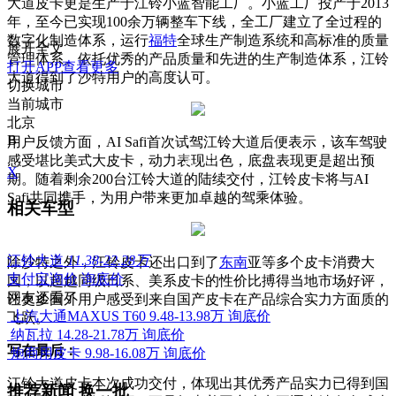
大道皮卡更是生产于江铃小蓝智能工厂。小蓝工厂投产于2013
年，至今已实现100余万辆整车下线，全工厂建立了全过程的
数字化制造体系，运行
福特
全球生产制造系统和高标准的质量
展开全文
管理体系。依托优秀的产品质量和先进的生产制造体系，江铃
打开APP查看更多
大道得到了沙特用户的高度认可。
切换城市
当前城市
北京
B
用户反馈方面，AI Safi首次试驾江铃大道后便表示，该车驾驶
感受堪比美式大皮卡，动力表现出色，底盘表现更是超出预
X
期。随着剩余200台江铃大道的陆续交付，江铃皮卡将与AI
Safi共同携手，为用户带来更加卓越的驾乘体验。
相关车型
江铃大道
11.38-22.28万
除沙特之外，江铃皮卡还出口到了
东南
亚等多个皮卡消费大
支付宝询价
询底价
国，以超越同级日系、美系皮卡的性价比搏得当地市场好评，
网友还看了
让更多国外用户感受到来自国产皮卡在产品综合实力方面质的
上汽大通MAXUS T60
9.48-13.98万
询底价
飞跃。
纳瓦拉
14.28-21.78万
询底价
写在最后：
炮商用皮卡
9.98-16.08万
询底价
江铃大道皮卡本次成功交付，体现出其优秀产品实力已得到国
推荐新闻
换一批