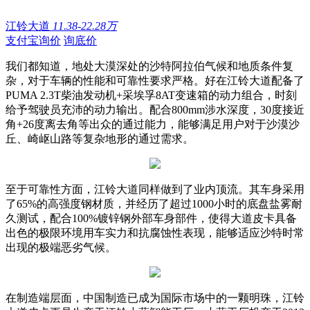
江铃大道
11.38-22.28万
支付宝询价
询底价
我们都知道，地处大漠深处的沙特阿拉伯气候和地质条件复
杂，对于车辆的性能和可靠性要求严格。好在江铃大道配备了
PUMA 2.3T柴油发动机+采埃孚8AT变速箱的动力组合，时刻
给予驾驶员充沛的动力输出。配合800mm涉水深度，30度接近
角+26度离去角等出众的通过能力，能够满足用户对于沙漠沙
丘、崎岖山路等复杂地形的通过需求。
至于可靠性方面，江铃大道同样做到了业内顶流。其车身采用
了65%的高强度钢材质，并经历了超过1000小时的底盘盐雾耐
久测试，配合100%镀锌钢外部车身部件，使得大道皮卡具备
出色的极限环境用车实力和抗腐蚀性表现，能够适应沙特时常
出现的极端恶劣气候。
在制造端层面，中国制造已成为国际市场中的一颗明珠，江铃