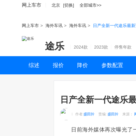
网上车市
北京
[切换]
全部城市>>
网上车市
>
海外车讯
>
海外车讯
>
日产全新一代途乐最新
途乐
2024款
2023款
停售年款
综述
报价
降价
参数配置
日产全新一代途乐最
作者:
盛田肸
责编:
盛田肸
来源：
日前海外媒体再次曝光了