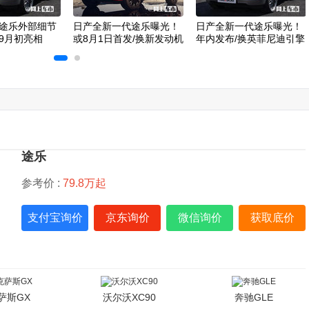
途乐外部细节
日产全新一代途乐曝光！
日产全新一代途乐曝光！
9月初亮相
或8月1日首发/换新发动机
年内发布/换英菲尼迪引擎
途乐
参考价 :
79.8万起
支付宝询价
京东询价
微信询价
获取底价
萨斯GX
沃尔沃XC90
奔驰GLE