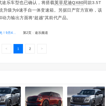
代途乐车型也已确认，将搭载
英菲尼迪QX80
同款3.5T
系统升级为9速手自一体变速箱。另据日产官方宣称，该
动力输出方面将“超越”其前代产品。
4日全球首发
第2页
:
途乐频道
<
1
2
>