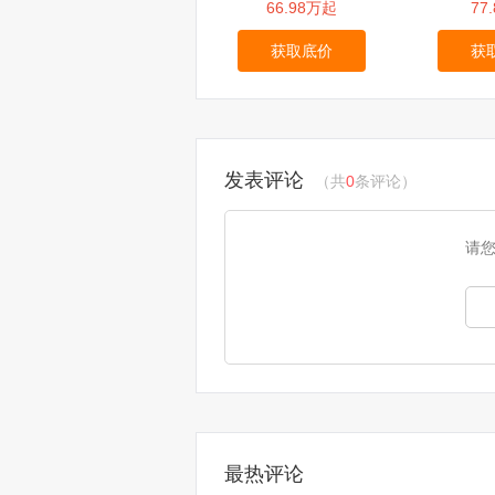
66.98万起
77
获取底价
获
发表评论
（共
0
条评论）
请
最热评论