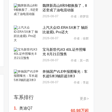
魏牌新高山8和9都换脸了，8
还变成了油电混动版
2026-08-07
作者：师梦琼
上汽大众ID.ERA 5X来了 轴距
比途观L Pro还大
2026-08-07
作者：徐辉
宝马新世代iX3 40L证件照曝
光 8月21日预售
2026-08-07
作者：莫一西
奔驰国产VLE申报图曝光：车
长超5米3轴距超3米3
2026-08-07
作者：李超
车系排行
更多>
1.
奥迪Q7
60.98万起