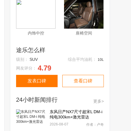
内饰中控
座椅空间
途乐怎么样
级别：
SUV
综合平均油耗：
10L
4.79
网友评分：
发表口碑
查看口碑
24小时新闻排行
更多>
东风日产NX7尺寸超宋L DM-i
纯电300km+激光雷达
2026-08-07
作者：卢奇