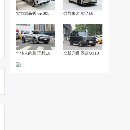
实力派新秀 eπ008
强势来袭 智己L6
年轻人的菜 理想L6
全新升级 深蓝G318