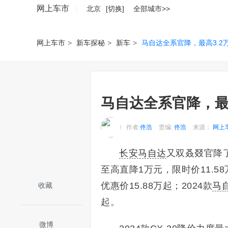
网上车市
北京
[切换]
全部城市>>
网上车市
>
新车探秘
>
新车
>
马自达全系官降，最高3.2万！
马自达全系官降，最高3
作者:
佟浩
责编:
佟浩
来源：
网上
长安马自达
又双叒叕官降
至高直降1万元，限时价11.58万
优惠价15.88万起；2024款
马
收藏
起。
微博