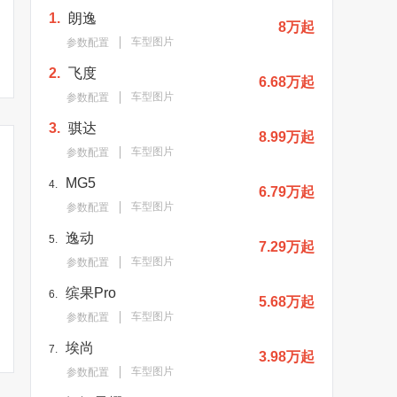
1.
朗逸
8万起
车型图片
参数配置
2.
飞度
6.68万起
车型图片
参数配置
3.
骐达
8.99万起
车型图片
参数配置
MG5
4.
6.79万起
车型图片
参数配置
逸动
5.
7.29万起
车型图片
参数配置
新长安马自达元年：忙着
缤果Pro
马自达3昂克赛拉/CX-30
长安马自达
6.
5.68万起
播种，等待收获
黑曜版上市！售14.39万
昂克赛拉-
车型图片
参数配置
元起
埃尚
7.
3.98万起
车型图片
参数配置