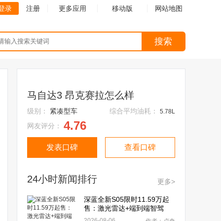
登录
注册
更多应用
移动版
网站地图
搜索
马自达3 昂克赛拉怎么样
级别：
紧凑型车
综合平均油耗：
5.78L
4.76
网友评分：
发表口碑
查看口碑
24小时新闻排行
更多>
深蓝全新S05限时11.59万起
售：激光雷达+端到端智驾
2026-08-06