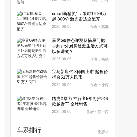
作者：卢奇
smart新精灵1：限时14.99万
起 800V+激光雷达全配齐
2026-08-06
作者：高娜
享界G9静态评测从摘星门把
手到户外厨房硬派生活方式可
以多讲究？
2026-08-06
作者：韩威
宝马新世代i3德国上市 起售价
折合51万人民币
2026-08-06
作者：徐辉
路虎X华为 神行者5年将推出6
款越野车 全球销售
2026-08-06
作者：莫一西
车系排行
更多>