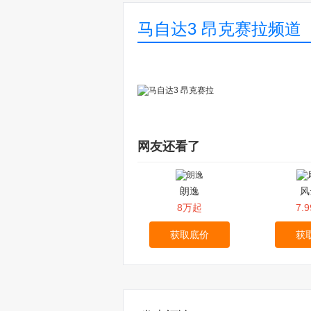
马自达3 昂克赛拉频道
网友还看了
朗逸
风
8万起
7.
获取底价
获