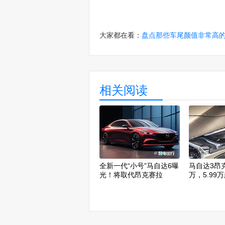
大家都在看：
盘点那些车尾颜值非常高
相关阅读
全新一代“小号”马自达6曝
马自达3昂
光！将取代昂克赛拉
万，5.99
便宜