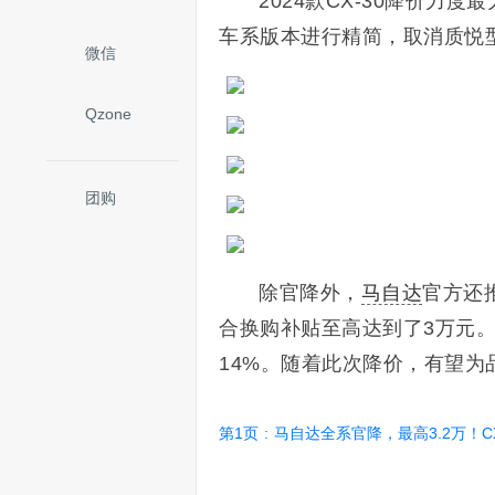
2024款CX-30降价力度
车系版本进行精简，取消质悦
微信
Qzone
团购
除官降外，
马自达
官方还
合换购补贴至高达到了3万元。
14%。随着此次降价，有望为
第1页
:
马自达全系官降，最高3.2万！CX-30