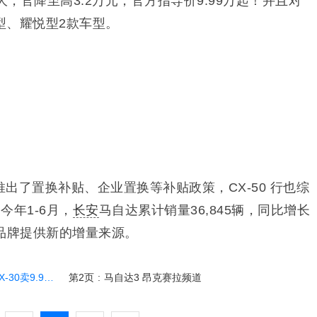
最大，官降至高3.2万元，官方指导价9.99万起！并且对
型、耀悦型2款车型。
推出了置换补贴、企业置换等补贴政策，CX-50 行也综
今年1-6月，
长安
马自达累计销量36,845辆，同比增长
品牌提供新的增量来源。
卖9.99万起
第2页
:
马自达3 昂克赛拉频道