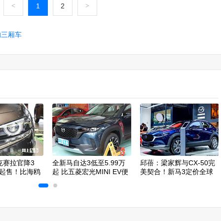
<
1
2
>
的三厢车
克赛拉官降3
全新马自达3低至5.99万
邱蓓：梁家辉与CX-50完
万起售！比海鸥
起 比五菱宏光MINI EV便
美契合！新马3定价全球
宜
最低