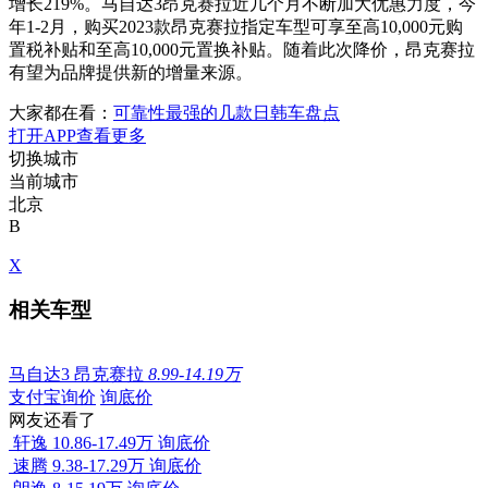
增长219%。马自达3昂克赛拉近几个月不断加大优惠力度，今
年1-2月，购买2023款昂克赛拉指定车型可享至高10,000元购
置税补贴和至高10,000元置换补贴。随着此次降价，昂克赛拉
有望为品牌提供新的增量来源。
大家都在看：
可靠性最强的几款日韩车盘点
打开APP查看更多
切换城市
当前城市
北京
B
X
相关车型
马自达3 昂克赛拉
8.99-14.19万
支付宝询价
询底价
网友还看了
轩逸
10.86-17.49万
询底价
速腾
9.38-17.29万
询底价