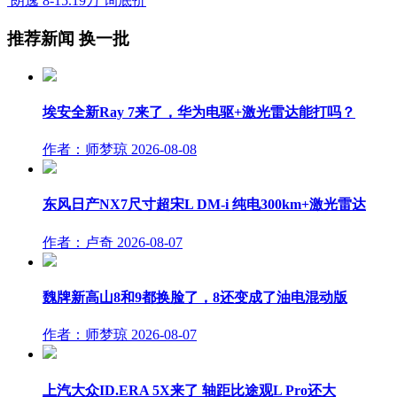
朗逸
8-15.19万
询底价
推荐新闻
换一批
埃安全新Ray 7来了，华为电驱+激光雷达能打吗？
作者：师梦琼
2026-08-08
东风日产NX7尺寸超宋L DM-i 纯电300km+激光雷达
作者：卢奇
2026-08-07
魏牌新高山8和9都换脸了，8还变成了油电混动版
作者：师梦琼
2026-08-07
上汽大众ID.ERA 5X来了 轴距比途观L Pro还大