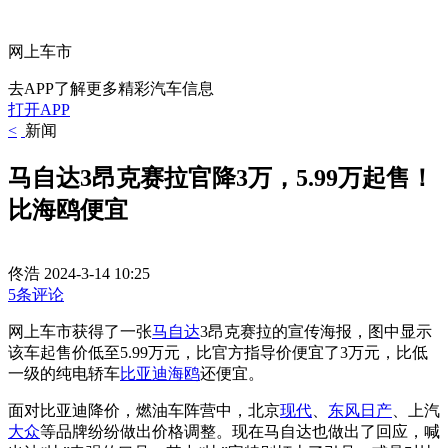
网上车市
去APP了解更多精彩汽车信息
打开APP
<
新闻
马自达3昂克赛拉官降3万，5.99万起售！
比海鸥便宜
佟浩
2024-3-14 10:25
5条评论
网上车市获得了一张
马自达
3昂克赛拉的宣传海报，图中显示
该车起售价低至5.99万元，比官方指导价便宜了3万元，比低
一级的纯电轿车
比亚迪
海鸥
还便宜。
面对比亚迪降价，燃油车阵营中，北京
现代
、
东风
日产
、上汽
大众
等品牌纷纷做出价格调整。现在马自达也做出了回应，喊