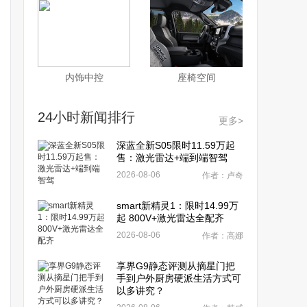
内饰中控
座椅空间
24小时新闻排行
更多>
深蓝全新S05限时11.59万起
售：激光雷达+端到端智驾
2026-08-06
作者：卢奇
smart新精灵1：限时14.99万
起 800V+激光雷达全配齐
2026-08-06
作者：高娜
享界G9静态评测从摘星门把
手到户外厨房硬派生活方式可
以多讲究？