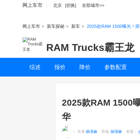
网上车市
北京
[切换]
全部城市>>
网上车市
>
新车探秘
>
新车
>
2025款RAM 1500曝光！
RAM Trucks霸王龙
综述
报价
降价
参数配置
2025款RAM 15
华
作者:
杨谨赫
责编:
杨谨赫
来源：