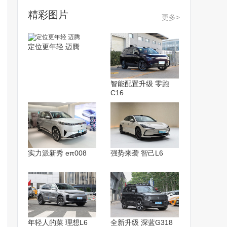
精彩图片
更多>
定位更年轻 迈腾
智能配置升级 零跑
C16
实力派新秀 eπ008
强势来袭 智己L6
年轻人的菜 理想L6
全新升级 深蓝G318