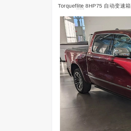
Torquef
lite
8HP75 自动变