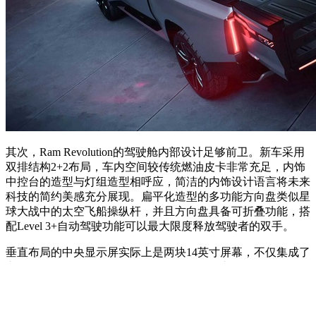
其次，Ram Revolution的驾驶舱内部设计足够前卫。新车采用
双排结构2+2布局，车内空间较传统燃油皮卡非常充足，内饰
中控台的造型与灯组造型相呼应，简洁的内饰设计语言将未来
科技的简约美感充分展现。
扁平化造型的多功能方向盘类似星
球大战中的太空飞船操纵杆，并且方向盘具备可折叠功能，搭
配Level 3+自动驾驶功能可以最大限度释放驾驶者的双手。
垂直布局的中央显示屏实际上是两块14英寸屏幕，不仅集成了
车辆信息显示、智能联网、人工智能操控、车辆设置更改等多
种功能，其中一块还可以拆卸当做平板电脑使用。
新车并不配
备传统仪表盘，而是提供增强现实(AR)平视显示器(HUD)，驾
驶员可以在前挡风玻璃查看车速、道路等信息。此外，新车还