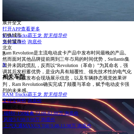
展开全文
打开APP查看更多
切换城市
RAM Trucks霸王龙
暂无指导价
当前城市
支付宝询价
询底价
北京
Ram Revolution是主流电动皮卡产品中发布时间最晚的产品。
B
然而面对其他品牌提前两到三年布局的时间优势，Stellantis集
X
团并未因此慌乱，反而以“Revolution（革命）”为其命名，强
调其后发积蓄优势，是业内具有颠覆性、领先技术性的电气化
相关车型
产品。根据发布会现场展示信息，以及车辆静态视觉效果评
判，Ram Revolution确实完成了颠覆与革命，赋予电动皮卡强
烈的未来感。
RAM Trucks霸王龙
暂无指导价
支付宝询价
询底价
网友还看了
福特F-150猛禽
72.08-82.88万
询底价
风骏5
6.98-9.98万
询底价
上汽大通MAXUS T60
9.48-13.98万
询底价