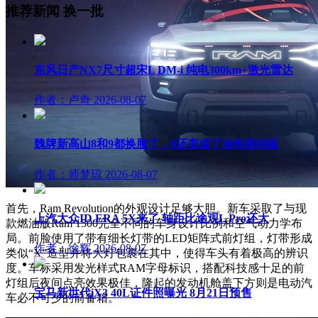
推荐新闻
换一批
东风日产NX7尺寸超宋L DM-i 纯电300km+激光雷达
作者：卢奇
2026-08-07
魏牌新高山8和9都换脸了，8还变成了油电混动版
作者：师梦琼
2026-08-07
首先，
Ram Revolution的外观设计足够大胆。新车
采取了与现
上汽大众ID.ERA 5X来了 轴距比途观L Pro还大
款燃油版Ram 1500完全不同的车身设计比例和空气动力学布
局。
前脸使用了带有细长灯带的LED矩阵式前灯组，
灯带形成
作者：徐辉
2026-08-07
类似“X”造型并将大灯包裹在其中，
使得车头有着极高的辨识
度。车标采用发光样式RAM字母标识，搭配科技感十足的前
灯组后夜间点亮效果极佳，隆起的发动机舱盖下方则是电动汽
宝马新世代iX3 40L证件照曝光 8月21日预售
车必不可少的前备箱。