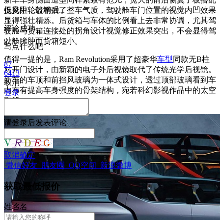
低风阻轮毂增强了整车气质，驾驶舱车门位置的视觉内凹效果
提交中，请稍后...
显得强壮精炼。
后货箱与车体的比例看上去非常协调，尤其驾
评论成功
驶舱与货箱连接处的拐角设计视觉修正效果突出，不会显得驾
驶舱臃肿而货箱短小。
写点什么吧
值得一提的是，
Ram Revolution采用了超豪华
车型
同款无B柱
87
对开门设计，由新颖的电子外后视镜取代了传统光学后视镜。
6413
新车的车顶和前挡风玻璃为一体式设计，透过顶部玻璃看到车
取消
内布有提高车身强度的骨架结构，宛若科幻影视作品中的太空
登录
飞船。
请
登录
后发表评论
取消
确定
微信好友
朋友圈
QQ空间
新浪微博
获取最低报价
姓
名
名