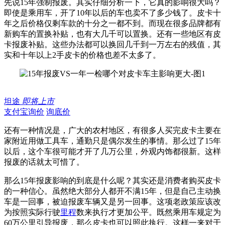
先说15年强制报废。其实仔细分析一下，它真的影响很大吗？
即使是乘用车，开了10年以后的车也卖不了多少钱了。皮卡十
年之后价格仅剩车款的十分之一都不到。而现在很多品牌都有
新购车的置换补贴，也有大几千可以置换。还有一些地区有皮
卡报废补贴。这些办法都可以换回几千到一万左右的残值，其
实和十年以上2手皮卡的价格也差不太多了。
坦途
即将上市
支付宝询价
询底价
还有一种情况是，广大的农村地区，有很多人买完皮卡主要在
家附近用做工具车，通勤只是偶尔发生的事情。那么过了15年
以后，这个车很可能才开了几万公里，外观内饰都很新。这样
报废的话就太可惜了。
那么15年报废影响的到底是什么呢？其实还是消费者购买皮卡
的一种信心。虽然绝大部分人都开不满15年，但是自己主动换
车是一回事，被迫报废车辆又是另一回事。这项老政策应该改
为按照实际行驶
里程
数来执行才更加公平。既然乘用车规定为
60万公里引导报废，那么皮卡也可以照此执行。这样一来对于