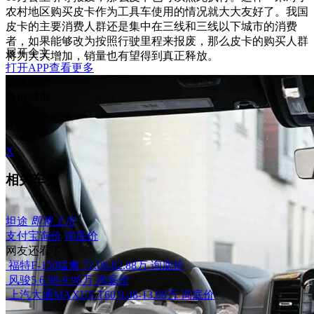
农村地区购买皮卡作为工具车使用的情况就大大友好了。我国
皮卡的主要消费人群还是集中在三线和三线以下城市的消费
者，如果能够改为按照行驶里程来报废，那么皮卡的购买人群
展开全文
将为大大增加，销量也有望得到真正释放。
打开APP查看更多
切换城市
当前城市
北京
B
X
相关车型
坦途
即将上市
支付宝询价
询底价
网友还看了
福特F-150猛禽
72.08-82.88万
询底价
风骏5
6.98-9.98万
询底价
上汽大通MAXUS T60
9.48-13.98万
询底价