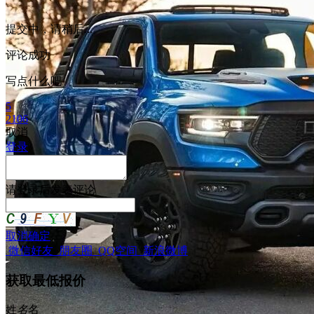
提交中，请稍后...
评论成功
写点什么吧
5
2106
取消
登录
请
登录
后发表评论
取消
确定
微信好友
朋友圈
QQ空间
新浪微博
获取最低报价
姓
名
名