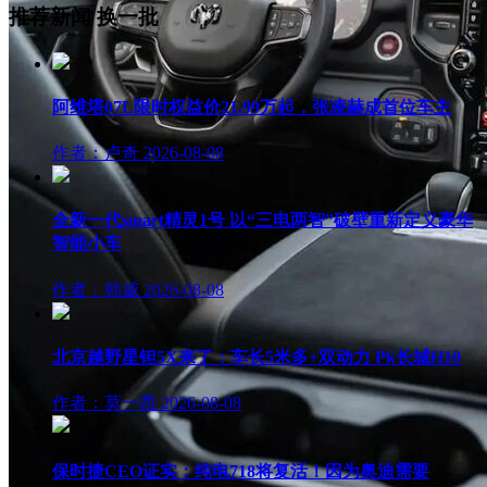
推荐新闻
换一批
阿维塔07L限时权益价21.99万起，张凌赫成首位车主
作者：卢奇
2026-08-08
全新一代smart精灵1号 以“三电两智”破壁重新定义豪华
智能小车
作者：韩威
2026-08-08
北京越野星钽5X来了：车长5米多+双动力 Pk长城H10
作者：莫一西
2026-08-08
保时捷CEO证实：纯电718将复活！因为奥迪需要