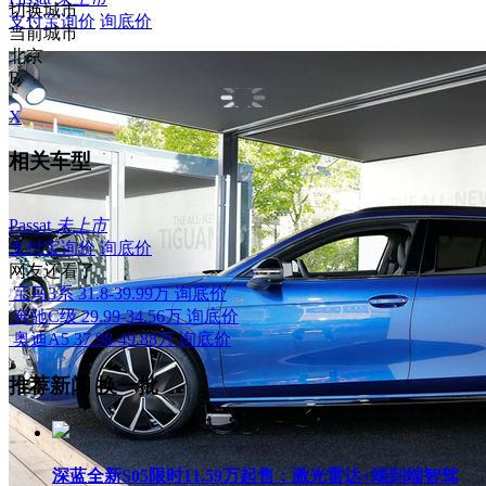
切换城市
支付宝询价
询底价
当前城市
北京
B
X
相关车型
Passat
未上市
支付宝询价
询底价
网友还看了
宝马3系
31.8-39.99万
询底价
奔驰C级
29.99-34.56万
询底价
奥迪A5
37.98-49.88万
询底价
推荐新闻
换一批
深蓝全新S05限时11.59万起售：激光雷达+端到端智驾