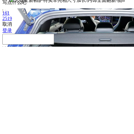
写点什么吧
161
2519
取消
登录
请
登录
后发表评论
取消
确定
微信好友
朋友圈
QQ空间
新浪微博
获取最低报价
姓
名
名
手机号
获取底价