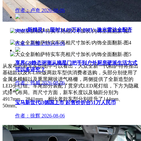
作者：卢奇
2026-08-06
smart新精灵1：限时14.99万起 800V+激光雷达全配齐
作者：高娜
2026-08-06
享界G9静态评测从摘星门把手到户外厨房硬派生活方式
从发布的新车实拍图中可以看出，大众全新一代帕萨特将推出
可以多讲究？
基础款以及R-Line版两款车型供消费者选购，头部分别使用了
金属多横幅以及熏黑网状进气格栅，两侧提供了全新造型的
作者：韩威
2026-08-06
LED头灯组。车尾部分装配了贯穿式LED尾灯组，下方为隐藏
式排气布局。而尺寸方面，新车长度以及轴距分别为
4917mm、2841mm，相比老款车型分别提升了144mm、
宝马新世代i3德国上市 起售价折合51万人民币
50mm。
作者：徐辉
2026-08-06
全部评论