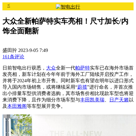
<
大众全新帕萨特实车亮相！尺寸加长/内
饰全面翻新
盛田肸
2023-9-05 7:49
161条评论
日前智电出行获悉，
大众
全新一代
帕萨特
实车已在海外市场首
发亮相，新车计划在今年年前于海外工厂陆续开启投产工作，
并将于2024年初上市开售。同时新车也有望在明年以进口形式
导入国内市场销售，或将继续采用“
蔚揽
”进行命名，并首次推
出小排量车型供消费者选购，其市场售价相比现款车型也将迎
来消费下降，且作为细分市场车型与
丰田
凯美瑞
、
日产天籁
以
及
本田雅阁
等车型展开竞争。