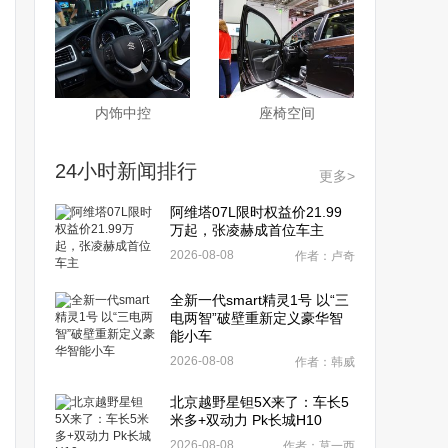
内饰中控
座椅空间
24小时新闻排行
更多>
阿维塔07L限时权益价21.99
万起，张凌赫成首位车主
2026-08-08
作者：卢奇
全新一代smart精灵1号 以“三
电两智”破壁重新定义豪华智
能小车
2026-08-08
作者：韩威
北京越野星钽5X来了：车长5
米多+双动力 Pk长城H10
2026-08-08
作者：莫一西