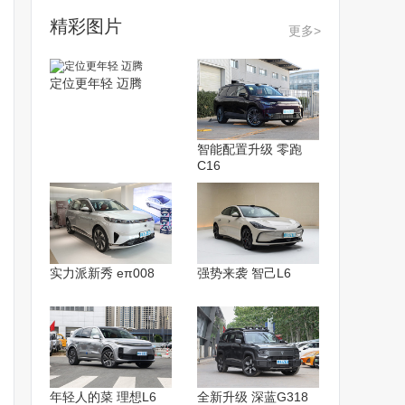
精彩图片
更多>
定位更年轻 迈腾
智能配置升级 零跑
C16
实力派新秀 eπ008
强势来袭 智己L6
年轻人的菜 理想L6
全新升级 深蓝G318