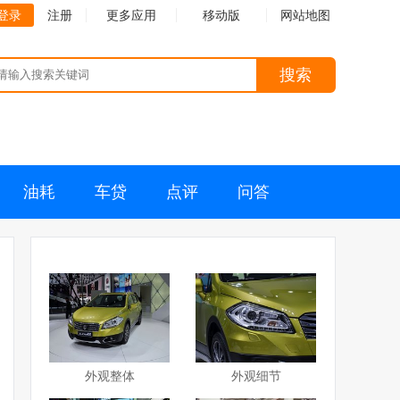
登录
注册
更多应用
移动版
网站地图
搜索
油耗
车贷
点评
问答
外观整体
外观细节