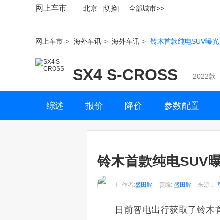
网上车市
北京
[切换]
全部城市>>
网上车市
>
海外车讯
>
海外车讯
>
铃木首款纯电SUV曝
SX4 S-CROSS
2022款
综述
报价
降价
参数配置
铃木首款纯电SUV
作者:
盛田肸
责编:
盛田肸
来源：
日前智电出行获取了铃木