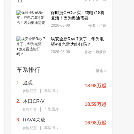
保时捷CEO证实：纯电718将
复活！因为奥迪需要
2026-08-08
作者：卢奇
埃安全新Ray 7来了，华为电
驱+激光雷达能打吗？
2026-08-08
作者：师梦琼
车系排行
更多>
1.
途观
18.98万起
车型图片
参数配置
2.
本田CR-V
18.59万起
车型图片
参数配置
3.
RAV4荣放
16.98万起
车型图片
参数配置