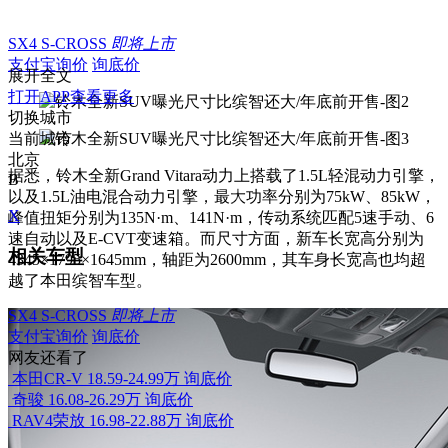
SX4 S-CROSS
即将上市
支付宝询价
询底价
展开全文
打开APP查看更多
切换城市
当前城市
北京
据悉，铃木全新Grand Vitara动力上搭载了1.5L轻混动力引擎，
B
以及1.5L油电混合动力引擎，最大功率分别为75kW、85kW，
X
峰值扭矩分别为135N·m、141N·m，传动系统匹配5速手动、6
速自动以及E-CVT变速箱。而尺寸方面，新车长宽高分别为
相关车型
4345×1795×1645mm，轴距为2600mm，其车身长宽高也均超
越了本田缤智车型。
SX4 S-CROSS
即将上市
支付宝询价
询底价
网友还看了
本田CR-V
18.59-24.99万
询底价
奇骏
16.08-26.29万
询底价
RAV4荣放
16.98-22.88万
询底价