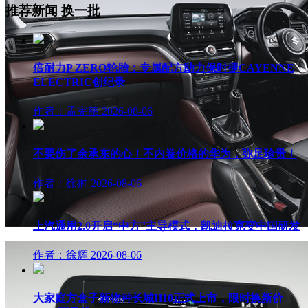
推荐新闻
换一批
倍耐力P ZERO轮胎：专属配方助力保时捷CAYENNE
ELECTRIC创纪录
作者：孟宪慈
2026-08-06
不要伤了余承东的心！不内卷价格的华为，弥足珍贵！
作者：徐翀
2026-08-06
上汽通用2.0开启“中方”主导模式，凯迪拉克变中国研发
作者：徐辉
2026-08-06
大家庭方盒子新物种长城H10正式上市，限时换新价