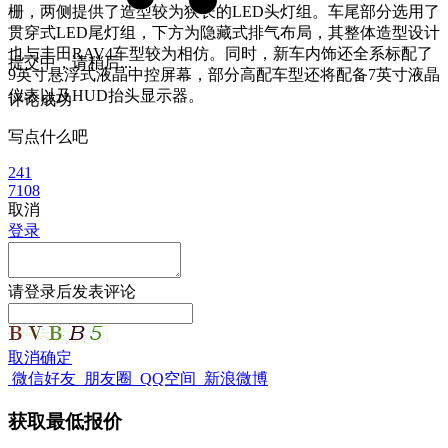
栅，两侧提供了造型较为狭长的LED头灯组。车尾部分选用了
贯穿式LED尾灯组，下方为隐藏式排气布局，其整体造型设计
也与丰田RAV4车型较为相仿。同时，新车内饰还全系标配了
提交中，请稍后...
9英寸悬浮式液晶中控屏幕，部分高配车型还将配备7英寸液晶
仪表以及HUD抬头显示器。
评论成功
写点什么吧
241
7108
取消
登录
请
登录
后发表评论
取消
确定
微信好友
朋友圈
QQ空间
新浪微博
获取最低报价