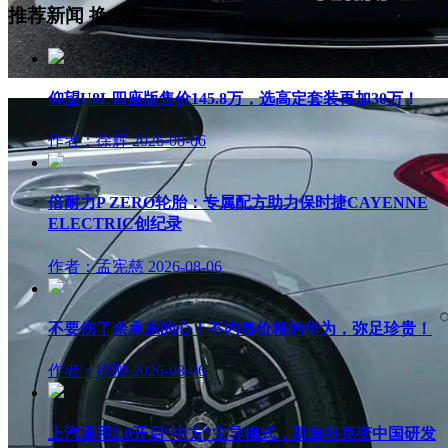
推荐新闻
换一批
仰望U8L四座版售价145.8万，选高定套装再加30万！
作者：徐辉
2026-08-06
倍耐力P ZERO轮胎：专属配方助力保时捷CAYENNE
ELECTRIC创纪录
作者：孟宪慈
2026-08-06
不要伤了余承东的心！不内卷价格的华为，弥足珍贵！
作者：徐翀
2026-08-06
上汽通用2.0开启“中方”主导模式，凯迪拉克变中国研发