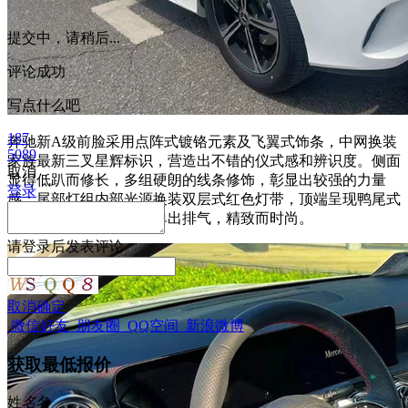
提交中，请稍后...
评论成功
写点什么吧
187
奔驰新A级前脸采用点阵式镀铬元素及飞翼式饰条，中网换装
5089
家族最新三叉星辉标识，营造出不错的仪式感和辨识度。侧面
取消
显得低趴而修长，多组硬朗的线条修饰，彰显出较强的力量
登录
感；尾部灯组内部光源换装双层式红色灯带，顶端呈现鸭尾式
造型，配合下包围双边单出排气，精致而时尚。
请
登录
后发表评论
取消
确定
微信好友
朋友圈
QQ空间
新浪微博
获取最低报价
姓
名
名