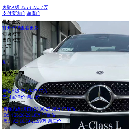
奔驰A级
25.13-27.57万
支付宝询价
询底价
展开全文
打开APP查看更多
切换城市
当前城市
北京
B
X
相关车型
奔驰A级
25.13-27.57万
支付宝询价
询底价
网友还看了
奔驰A级(进口)
26.38-27.38万
询底价
DS 4
26.28-29.18万
询底价
奥迪A3
16.59-21.99万
询底价