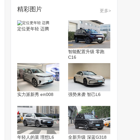
精彩图片
更多>
定位更年轻 迈腾
智能配置升级 零跑
C16
实力派新秀 eπ008
强势来袭 智己L6
年轻人的菜 理想L6
全新升级 深蓝G318