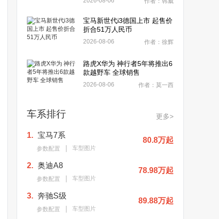
2026-08-06
作者：韩威
宝马新世代i3德国上市 起售价
折合51万人民币
2026-08-06
作者：徐辉
路虎X华为 神行者5年将推出6
款越野车 全球销售
2026-08-06
作者：莫一西
车系排行
更多>
1.
宝马7系
80.8万起
车型图片
参数配置
2.
奥迪A8
78.98万起
车型图片
参数配置
3.
奔驰S级
89.88万起
车型图片
参数配置