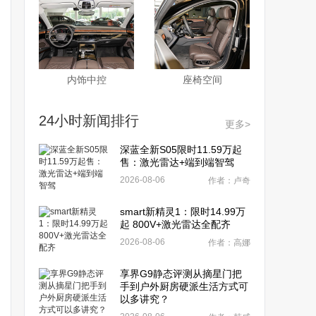
内饰中控
座椅空间
24小时新闻排行
更多>
深蓝全新S05限时11.59万起
售：激光雷达+端到端智驾
2026-08-06
作者：卢奇
smart新精灵1：限时14.99万
起 800V+激光雷达全配齐
2026-08-06
作者：高娜
享界G9静态评测从摘星门把
手到户外厨房硬派生活方式可
以多讲究？