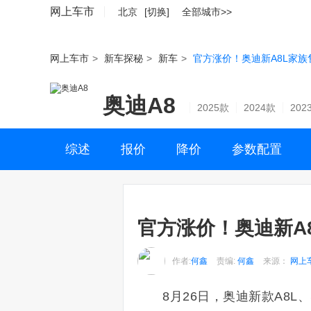
网上车市
北京
[切换]
全部城市>>
网上车市
>
新车探秘
>
新车
>
官方涨价！奥迪新A8L家族售8
奥迪A8
2025款
2024款
202
综述
报价
降价
参数配置
官方涨价！奥迪新A8L
作者:
何鑫
责编:
何鑫
来源：
网上
8月26日，奥迪新款A8L、