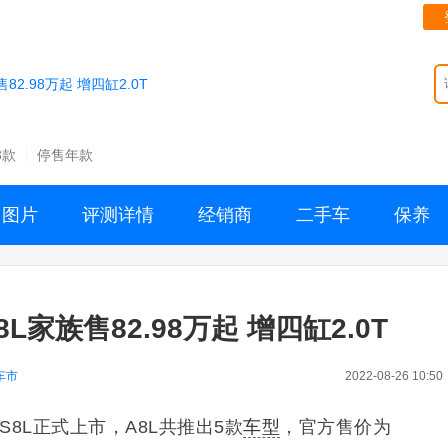
2.98万起 增四缸2.0T
3款
停售年款
图片
评测详情
经销商
二手车
保养
家族售82.98万起 增四缸2.0T
车市
2022-08-26 10:50
S8L正式上市，A8L共推出5款
车型
，官方售价为