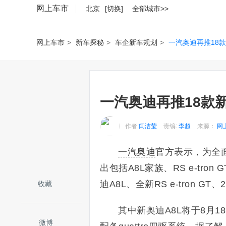
网上车市
北京
[切换]
全部城市>>
网上车市
>
新车探秘
>
车企新车规划
>
一汽奥迪再推18款
一汽奥迪再推18款新
作者:
闫洁莹
责编:
李超
来源：
网
一汽奥迪
官方表示，为全面
出包括A8L家族、RS e-tron 
迪A8L、全新RS e-tron G
收藏
其中新奥迪A8L将于8月1
微博