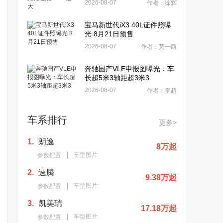
2026-08-07
作者：徐辉
宝马新世代iX3 40L证件照曝
光 8月21日预售
2026-08-07
作者：莫一西
奔驰国产VLE申报图曝光：车
长超5米3轴距超3米3
2026-08-07
作者：李超
车系排行
更多>
1.
朗逸
8万起
车型图片
参数配置
2.
速腾
9.38万起
车型图片
参数配置
3.
凯美瑞
17.18万起
车型图片
参数配置