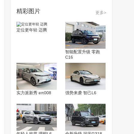
精彩图片
更多>
定位更年轻 迈腾
智能配置升级 零跑
C16
实力派新秀 eπ008
强势来袭 智己L6
年轻人的菜 理想L6
全新升级 深蓝G318