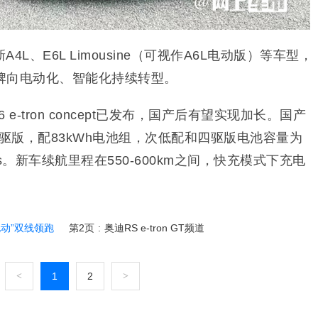
L、E6L Limousine（可视作A6L电动版）等车型，
牌向电动化、智能化持续转型。
车A6 e-tron concept已发布，国产后有望实现加长。国产
后驱版，
配83kWh电池组，次低配和四驱版电池容量为
7s。新车续航里程在550-600km之间，快充模式下
充电
电动”双线领跑
第2页
:
奥迪RS e-tron GT频道
<
1
2
>