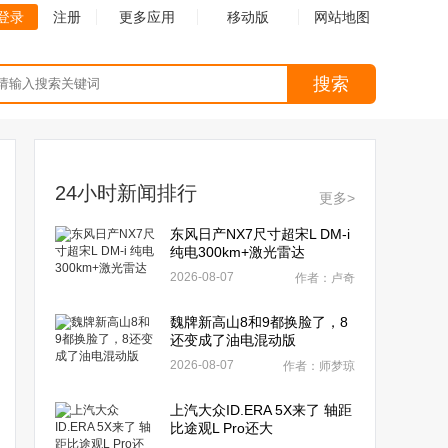
登录
注册
更多应用
移动版
网站地图
搜索
24小时新闻排行
更多>
东风日产NX7尺寸超宋L DM-i
纯电300km+激光雷达
2026-08-07
作者：卢奇
魏牌新高山8和9都换脸了，8
还变成了油电混动版
2026-08-07
作者：师梦琼
上汽大众ID.ERA 5X来了 轴距
比途观L Pro还大