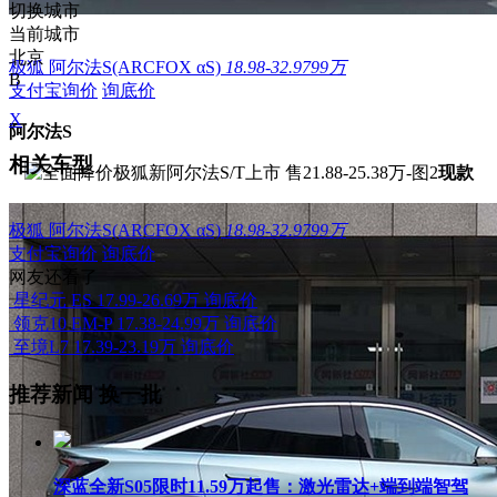
切换城市
当前城市
北京
极狐 阿尔法S(ARCFOX αS)
18.98-32.9799万
B
支付宝询价
询底价
X
阿尔法S
相关车型
现款
极狐 阿尔法S(ARCFOX αS)
18.98-32.9799万
支付宝询价
询底价
网友还看了
星纪元 ES
17.99-26.69万
询底价
领克10 EM-P
17.38-24.99万
询底价
至境L7
17.39-23.19万
询底价
推荐新闻
换一批
深蓝全新S05限时11.59万起售：激光雷达+端到端智驾