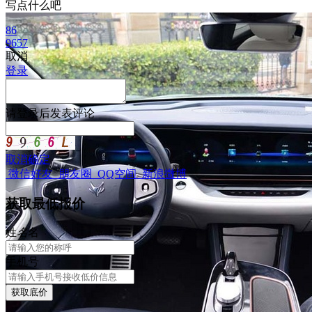
写点什么吧
86
9657
取消
登录
请
登录
后发表评论
取消
确定
微信好友
朋友圈
QQ空间
新浪微博
获取最低报价
姓
名
名
手机号
获取底价