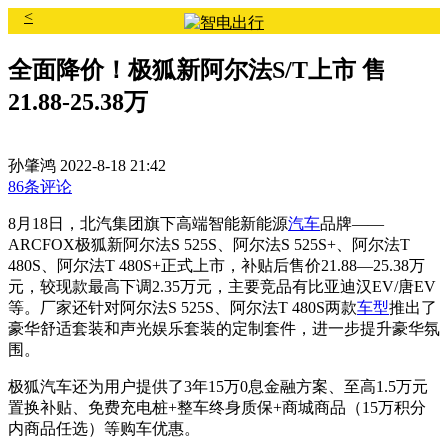
<
全面降价！极狐新阿尔法S/T上市 售
21.88-25.38万
孙肇鸿
2022-8-18 21:42
86条评论
8月18日，北汽集团旗下高端智能新能源
汽车
品牌——
ARCFOX极狐新阿尔法S 525S、阿尔法S 525S+、阿尔法T
480S、阿尔法T 480S+正式上市，补贴后售价21.88—25.38万
元，较现款最高下调2.35万元，主要竞品有比亚迪汉EV/唐EV
等。厂家还针对阿尔法S 525S、阿尔法T 480S两款
车型
推出了
豪华舒适套装和声光娱乐套装的定制套件，进一步提升豪华氛
围
。
极狐汽车还为用户提供了3年15万0息金融方案、至高1.5万元
置换补贴、免费充电桩+整车终身质保+商城商品（15万积分
内商品任选）等购车优惠。