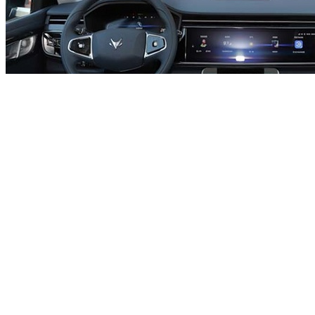
阿尔法S/阿尔法T均搭载前置永磁同步电机，最大功率
175kW，峰值扭矩360N·m，最高车速180km/h。同时
183.3Wh/kg高能量密度电池包，数据也远高于160Wh/kg的行
业平均水平，NEDC纯电续航里程分别为525km和480km。
阿尔法S/阿尔法T搭载α-Pilot高级辅助驾驶系统，能实现自动