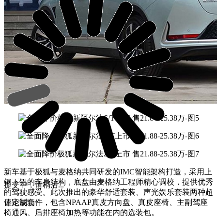
新车基于极狐与麦格纳共同研发的IMC智能架构打造，采用上
钢下铝的车身结构，底盘由麦格纳工程师精心调校，提供优秀
提交中，请稍后...
的驾驶感受。此次推出的豪华舒适套装、声光娱乐套装两种超
值定制套件，包含NPAAP真皮方向盘、真皮座椅、主副驾座
评论成功
椅通风、后排座椅加热等功能在内的选装包。