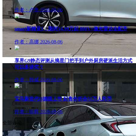
作者：卢奇
2026-08-06
smart新精灵1：限时14.99万起 800V+激光雷达全配齐
作者：高娜
2026-08-06
享界G9静态评测从摘星门把手到户外厨房硬派生活方式
可以多讲究？
作者：韩威
2026-08-06
宝马新世代i3德国上市 起售价折合51万人民币
作者：徐辉
2026-08-06
全部评论