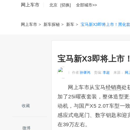
网上车市
北京
[切换]
全部城市>>
网上车市
>
新车探秘
>
新车
>
宝马新X3即将上市！黑化套
宝马新X3即将上市
作者:
孙肇鸿
责编:
李超
来源：
网
网上车市从宝马
经销商
处
加了25i曜夜套装，整体造型更
动机，与国产X5 2.0T车型一
收藏
感应式电尾门、数字钥匙和迎
在39万左右。
微博