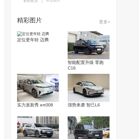
车型图片
参数配置
精彩图片
更多>
定位更年轻 迈腾
智能配置升级 零跑
C16
实力派新秀 eπ008
强势来袭 智己L6