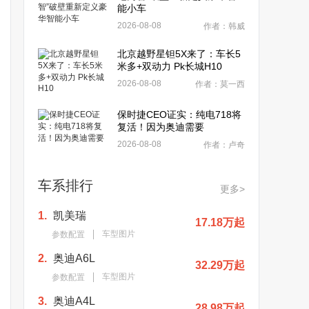
能小车
2026-08-08
作者：韩威
北京越野星钽5X来了：车长5
米多+双动力 Pk长城H10
2026-08-08
作者：莫一西
保时捷CEO证实：纯电718将
复活！因为奥迪需要
2026-08-08
作者：卢奇
车系排行
更多>
1.
凯美瑞
17.18万起
车型图片
参数配置
2.
奥迪A6L
32.29万起
车型图片
参数配置
3.
奥迪A4L
28.98万起