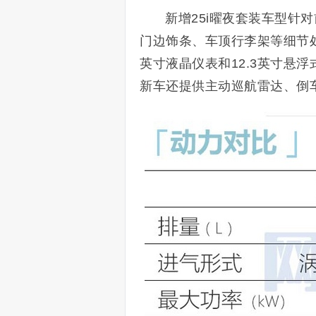
新增25i曜夜套装车型针
门边饰条、车顶行李架等细节处
英寸液晶仪表和12.3英寸悬浮
新车还提供
主动巡航雷达、倒车