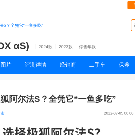
S？全凭它“一鱼多吃”
X αS)
2024款
2023款
停售年款
图片
评测详情
经销商
二手车
保养
狐阿尔法S？全凭它“一鱼多吃”
车市
2022-07-05 00:00