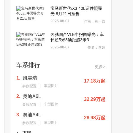
宝马新世代iX3 40L证件照曝
光 8月21日预售
2026-08-07
作者：莫一西
奔驰国产VLE申报图曝光：车
长超5米3轴距超3米3
2026-08-07
作者：李超
车系排行
更多>
1.
凯美瑞
17.18万起
车型图片
参数配置
2.
奥迪A6L
32.29万起
车型图片
参数配置
3.
奥迪A4L
28.98万起
车型图片
参数配置