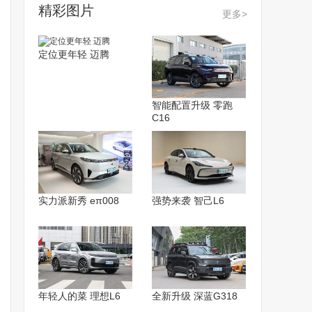
精彩图片
更多>
定位更年轻 迈腾
智能配置升级 零跑
C16
实力派新秀 eπ008
强势来袭 智己L6
年轻人的菜 理想L6
全新升级 深蓝G318