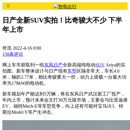
<
日产全新SUV实拍！比奇骏大不少 下半
年上市
佟浩
2022-4-16 0:00
158条评论
网上车市获取到一组
东风日产
全新高端纯电动
SUV
Ariya的实
拍图。新车整体设计与日产现有
车型
区隔非常大，车长4.6
米，轴距2.77米，相比奇骏要大一些，动力上搭载一台最大功
率为178kW的电动机。
新车规划年产能达到5万辆，将在东风日产武汉新工厂投产，
年内上市，预计未来会主打30万元级市场，主要会与比亚迪唐
EV、福特Mach-E等车型竞争，向上还有可能对宝马iX3、特
斯拉Model Y等产生冲击。