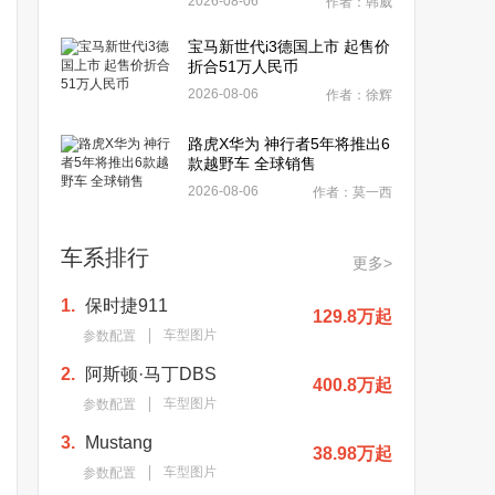
2026-08-06
作者：韩威
宝马新世代i3德国上市 起售价
折合51万人民币
2026-08-06
作者：徐辉
路虎X华为 神行者5年将推出6
款越野车 全球销售
2026-08-06
作者：莫一西
车系排行
更多>
1.
保时捷911
129.8万起
车型图片
参数配置
2.
阿斯顿·马丁DBS
400.8万起
车型图片
参数配置
3.
Mustang
38.98万起
车型图片
参数配置