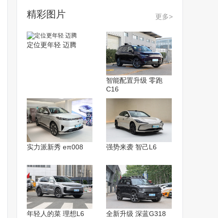
精彩图片
更多>
定位更年轻 迈腾
智能配置升级 零跑
C16
实力派新秀 eπ008
强势来袭 智己L6
年轻人的菜 理想L6
全新升级 深蓝G318