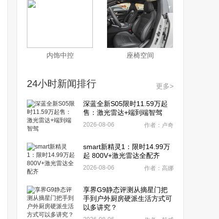
内饰中控
座椅空间
24小时新闻排行
更多>
深蓝全新S05限时11.59万起
售：激光雷达+端到端智驾
2026-08-06
作者：卢奇
smart新精灵1：限时14.99万
起 800V+激光雷达全配齐
2026-08-06
作者：高娜
享界G9静态评测从摘星门把
手到户外厨房硬派生活方式可
以多讲究？