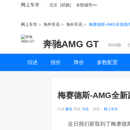
网上车市
北京
[切换]
全部城市>>
网上车市
>
海外车讯
>
海外车讯
>
梅赛德斯-AMG全新跑
奔驰AMG GT
2024款
综述
报价
降价
参数配置
梅赛德斯-AMG全新
作者:
董琨
责编:
马岳
来源：
网上车市
近日我们获取到了梅赛德斯