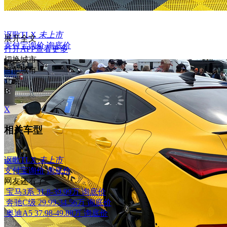
讴歌TLX
未上市
展开全文
支付宝询价
询底价
打开APP查看更多
切换城市
当前城市
北京
B
X
相关车型
讴歌TLX
未上市
支付宝询价
询底价
网友还看了
宝马3系
31.8-39.99万
询底价
奔驰C级
29.99-34.56万
询底价
奥迪A5
37.98-49.88万
询底价