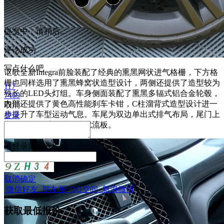
提交中，请稍后...
评论成功
写点什么吧
讴歌全新Integra前脸装配了经典的熏黑网状进气格栅，下方格
栅也同样选用了熏黑蜂窝状造型设计，两侧还提供了造型较为
117
狭长的LED头灯组。车身侧面装配了熏黑多辐式铝合金轮毂，
7460
内部还提供了黄色高性能刹车卡钳，C柱溜背式造型设计进一
取消
步提升了车型运动气息。车尾为双边单出式排气布局，尾门上
登录
方还提供了熏黑小尺寸扰流板。
请
登录
后发表评论
取消
确定
微信好友
朋友圈
QQ空间
新浪微博
获取最低报价