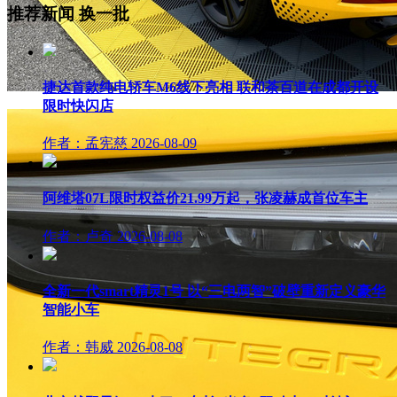
推荐新闻
换一批
捷达首款纯电轿车M6线下亮相 联和茶百道在成都开设
限时快闪店
作者：孟宪慈
2026-08-09
阿维塔07L限时权益价21.99万起，张凌赫成首位车主
作者：卢奇
2026-08-08
全新一代smart精灵1号 以“三电两智”破壁重新定义豪华
智能小车
作者：韩威
2026-08-08