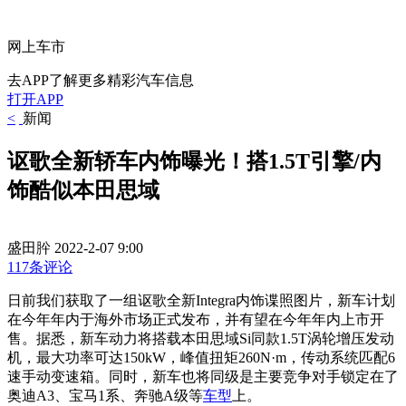
网上车市
去APP了解更多精彩汽车信息
打开APP
<
新闻
讴歌全新轿车内饰曝光！搭1.5T引擎/内
饰酷似本田思域
盛田肸
2022-2-07 9:00
117条评论
日前我们获取了一组讴歌全新Integra内饰谍照图片，新车计划
在今年年内于海外市场正式发布，并有望在今年年内上市开
售。据悉，新车动力将搭载本田思域Si同款1.5T涡轮增压发动
机，最大功率可达150kW，峰值扭矩260N·m，传动系统匹配6
速手动变速箱。同时，新车也将同级是主要竞争对手锁定在了
奥迪A3、宝马1系、奔驰A级等
车型
上。