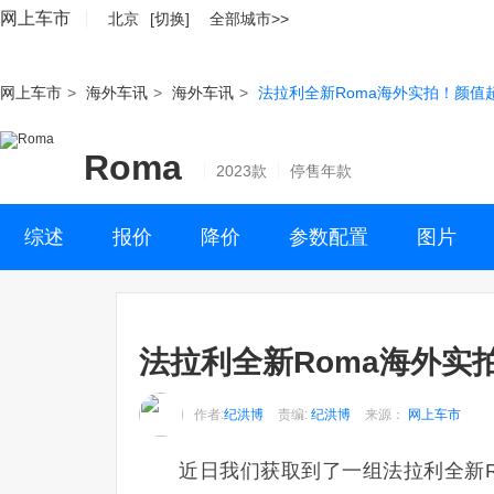
网上车市
北京
[切换]
全部城市>>
网上车市
>
海外车讯
>
海外车讯
>
法拉利全新Roma海外实拍！颜值
Roma
2023款
停售年款
综述
报价
降价
参数配置
图片
法拉利全新Roma海外实
作者:
纪洪博
责编:
纪洪博
来源：
网上车市
近日我们获取到了一组法拉利全新R