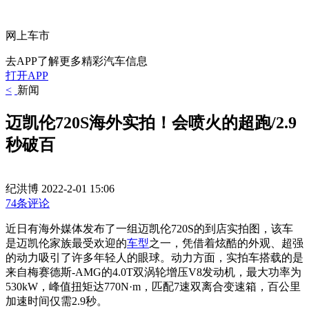
网上车市
去APP了解更多精彩汽车信息
打开APP
<
新闻
迈凯伦720S海外实拍！会喷火的超跑/2.9
秒破百
纪洪博
2022-2-01 15:06
74条评论
近日有海外媒体发布了一组迈凯伦720S的到店实拍图，该车
是迈凯伦家族最受欢迎的
车型
之一，凭借着炫酷的外观、超强
的动力吸引了许多年轻人的眼球。动力方面，实拍车搭载的是
来自梅赛德斯-AMG的4.0T双涡轮增压V8发动机，最大功率为
530kW，峰值扭矩达770N·m，匹配7速双离合变速箱，百公里
加速时间仅需2.9秒。