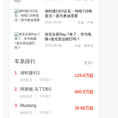
保时捷CEO证实：纯电718将
复活！因为奥迪需要
2026-08-08
作者：卢奇
埃安全新Ray 7来了，华为电
驱+激光雷达能打吗？
2026-08-08
作者：师梦琼
车系排行
更多>
1.
保时捷911
129.8万起
车型图片
参数配置
2.
阿斯顿·马丁DBS
400.8万起
车型图片
参数配置
3.
Mustang
38.98万起
车型图片
参数配置