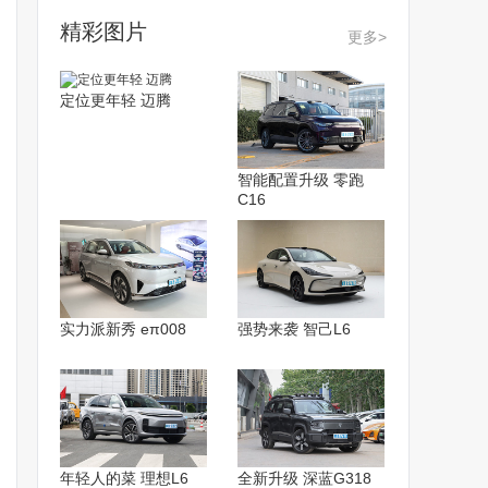
精彩图片
更多>
定位更年轻 迈腾
智能配置升级 零跑
C16
实力派新秀 eπ008
强势来袭 智己L6
年轻人的菜 理想L6
全新升级 深蓝G318