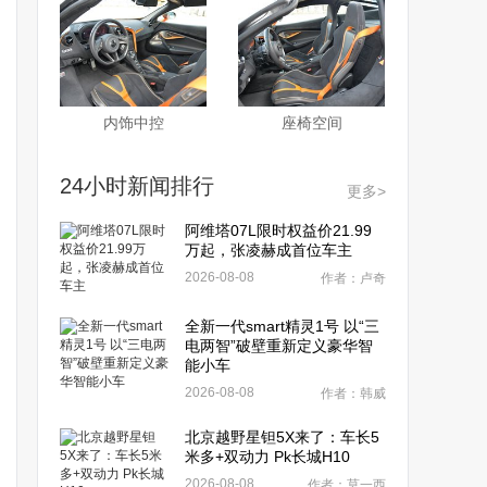
内饰中控
座椅空间
24小时新闻排行
更多>
阿维塔07L限时权益价21.99
万起，张凌赫成首位车主
2026-08-08
作者：卢奇
全新一代smart精灵1号 以“三
电两智”破壁重新定义豪华智
能小车
2026-08-08
作者：韩威
北京越野星钽5X来了：车长5
米多+双动力 Pk长城H10
2026-08-08
作者：莫一西