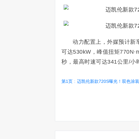
动力配置上，外媒预计新车
可达530kW，峰值扭矩770N·
秒，最高时速可达341公里/小
第1页
:
迈凯伦新款720S曝光！双色涂装/百公