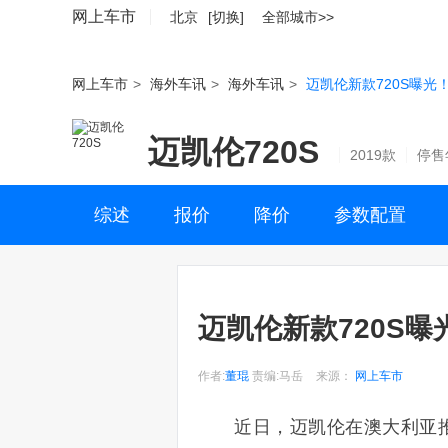
网上车市
北京
[切换]
全部城市>>
网上车市
>
海外车讯
>
海外车讯
>
迈凯伦新款720S曝光
迈凯伦720S
2019款
停售
综述
报价
降价
参数配置
迈凯伦新款720S曝
作者:
董琨
责编:马岳
来源：
网上车市
近日，迈凯伦在澳大利亚