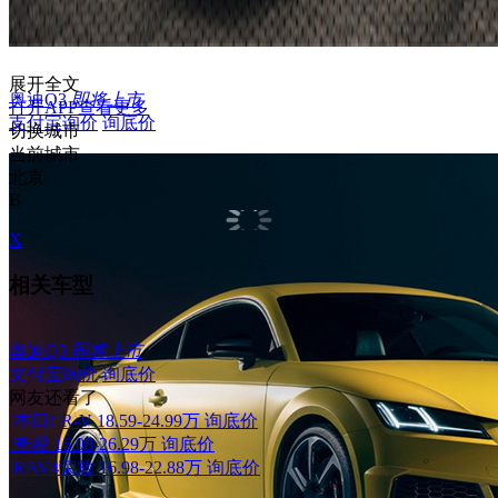
展开全文
奥迪Q3
即将上市
打开APP查看更多
支付宝询价
询底价
切换城市
当前城市
北京
B
X
相关车型
奥迪Q3
即将上市
支付宝询价
询底价
网友还看了
本田CR-V
18.59-24.99万
询底价
奇骏
16.08-26.29万
询底价
RAV4荣放
16.98-22.88万
询底价