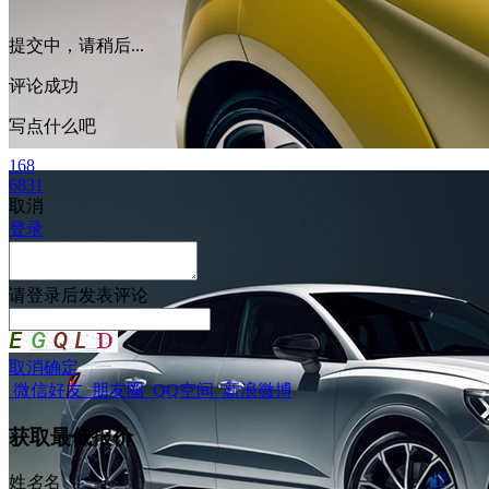
提交中，请稍后...
评论成功
写点什么吧
168
6831
取消
登录
请
登录
后发表评论
取消
确定
微信好友
朋友圈
QQ空间
新浪微博
获取最低报价
姓
名
名