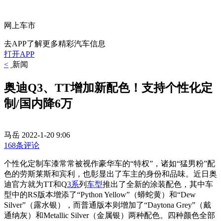
网上车市
去APP了解更多精彩汽车信息
打开APP
<
新闻
奥迪Q3、TT增加新配色！支持个性化定
制/国内降6万
马岳
2022-1-20 9:06
168条评论
个性化定制车漆常常被视作豪华车的“特权”，诸如“猛男粉”配
色的劳斯莱斯和宾利，也彰显出了车主的身份和品味。近日奥
迪官方就为TT和Q
3系
列
车型
推出了全新的涂装配色，其中车
型中的RS版本增添了“Python Yellow”（蟒蛇黄）和“Dew
Silver”（露水银），而普通版本则增加了“Daytona Grey”（戴
通纳灰）和Metallic Silver（金属银）两种配色。四种颜色全部