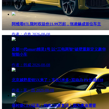
推荐新闻
换一批
阿维塔07L限时权益价21.99万起，张凌赫成首位车主
作者：卢奇
2026-08-08
全新一代smart精灵1号 以“三电两智”破壁重新定义豪华
智能小车
作者：韩威
2026-08-08
北京越野星钽5X来了：车长5米多+双动力 Pk长城H10
作者：莫一西
2026-08-08
保时捷CEO证实：纯电718将复活！因为奥迪需要