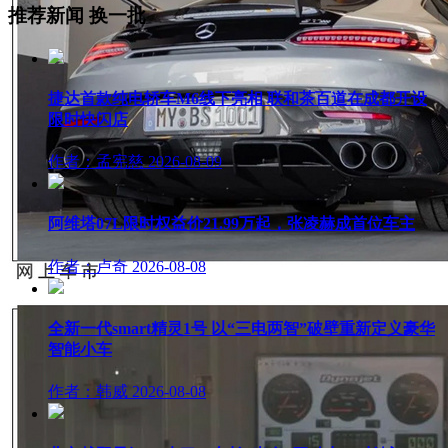
推荐新闻
换一批
捷达首款纯电轿车M6线下亮相 联和茶百道在成都开设
限时快闪店
作者：孟宪慈
2026-08-09
阿维塔07L限时权益价21.99万起，张凌赫成首位车主
作者：卢奇
2026-08-08
全新一代smart精灵1号 以“三电两智”破壁重新定义豪华
智能小车
作者：韩威
2026-08-08