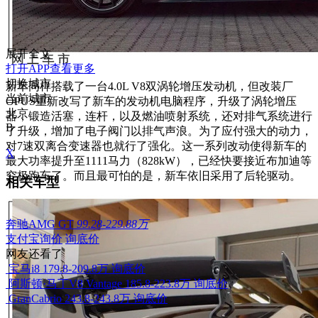
展开全文
打开APP查看更多
切换城市
新车同样搭载了一台4.0L V8双涡轮增压发动机，但改装厂
当前城市
OPUS重新改写了新车的发动机电脑程序，升级了涡轮增压
北京
器，锻造活塞，连杆，以及燃油喷射系统，还对排气系统进行
B
了升级，增加了电子阀门以排气声浪。为了应付强大的动力，
对7速双离合变速器也就行了强化。这一系列改动使得新车的
X
最大功率提升至1111马力（828kW），已经快要接近布加迪等
究极跑车了。而且最可怕的是，新车依旧采用了后轮驱动。
相关车型
奔驰AMG GT
99.28-229.88万
支付宝询价
询底价
网友还看了
宝马i8
179.8-209.8万
询底价
阿斯顿·马丁V8 Vantage
185.8-223.8万
询底价
GranCabrio
243.8-243.8万
询底价