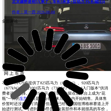
北京越野星钽5X来了：车长5米多+双动力 Pk长城H10
作者：莫一西
2026-08-08
全部评论
不过，OPUS也提供了825匹马力（607kW）、920匹马力
（677kW）以及1001匹马力（736kW）这三个“入门版本”供消
费者进行选择。OPUS表示，该车不会留在展示台上成为“花
瓶”一样的
车型
，而是将会在未来几个月内开始销售。具体售
价暂时还没有官方消息，但新车已经在德国纽博格林赛道上开
始进行测试。考虑到各种昂贵的改装部件和本就很高的车价，