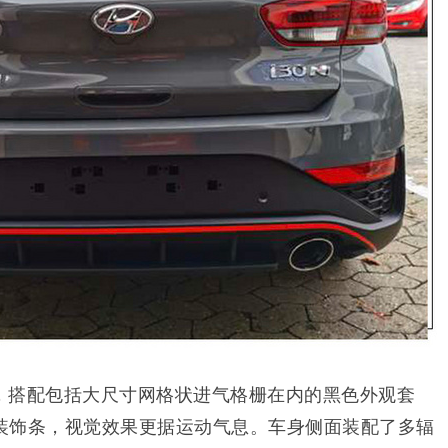
，搭配包括大尺寸网格状进气格栅在内的黑色外观套
装饰条，视觉效果更据运动气息。车身侧面装配了多辐