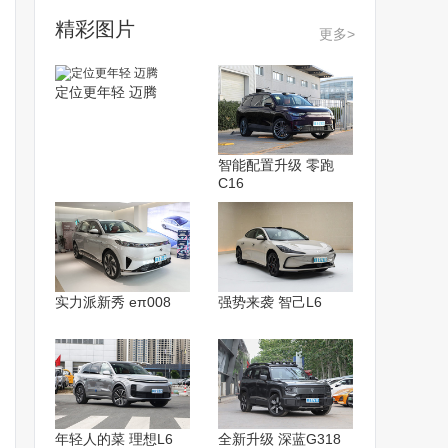
精彩图片
更多>
定位更年轻 迈腾
智能配置升级 零跑
C16
实力派新秀 eπ008
强势来袭 智己L6
年轻人的菜 理想L6
全新升级 深蓝G318