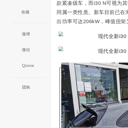
款紧凑级车，而i30 N可视为
同属一类性质。新车目前已在海
收藏
出功率可达206kW，峰值扭矩
微博
微信
Qzone
团购