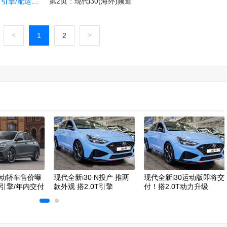
擎/配运动座椅
第2页
:
现代i30(海外)频道
<
1
2
>
动轿车售价曝
现代全新i30 N投产 推两
现代全新i30运动版即将交
T引擎/年内交付
款外观 搭2.0T引擎
付！搭2.0T动力升级