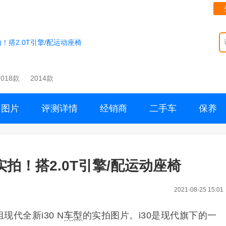
拍！搭2.0T引擎/配运动座椅
2018款
2014款
图片
评测详情
经销商
二手车
保养
实拍！搭2.0T引擎/配运动座椅
2021-08-25 15:01
代全新i30 N
车型
的实拍图片。i30是现代旗下的一