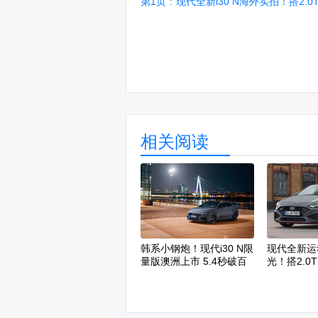
第1页
:
现代全新i30 N海外实拍！搭2.0T引
相关阅读
韩系小钢炮！现代i30 N限
现代全新运
量版澳洲上市 5.4秒破百
光！搭2.0