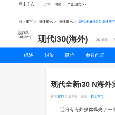
网上车市
北京
[切换]
全部城市>>
网上车市
>
海外车讯
>
海外车讯
>
现代全新i30 N海外实
现代i30(海外)
2019款
综述
报价
降价
参数配置
现代全新i30 N海外
作者:
董琨
责编:马岳
来源：
网上车市
近日有海外媒体曝光了一组现