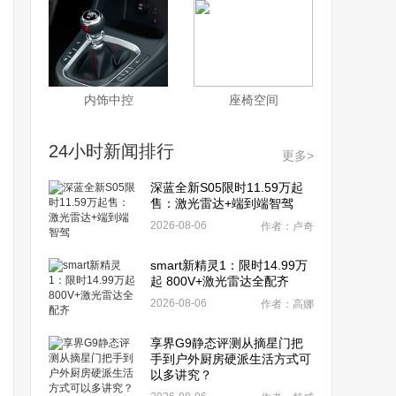
内饰中控
座椅空间
24小时新闻排行
更多>
深蓝全新S05限时11.59万起
售：激光雷达+端到端智驾
2026-08-06
作者：卢奇
smart新精灵1：限时14.99万
起 800V+激光雷达全配齐
2026-08-06
作者：高娜
享界G9静态评测从摘星门把
手到户外厨房硬派生活方式可
以多讲究？