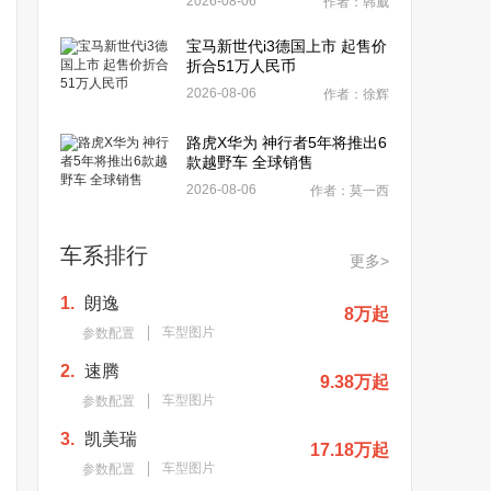
2026-08-06
作者：韩威
宝马新世代i3德国上市 起售价
折合51万人民币
2026-08-06
作者：徐辉
路虎X华为 神行者5年将推出6
款越野车 全球销售
2026-08-06
作者：莫一西
车系排行
更多>
1.
朗逸
8万起
车型图片
参数配置
2.
速腾
9.38万起
车型图片
参数配置
3.
凯美瑞
17.18万起
车型图片
参数配置