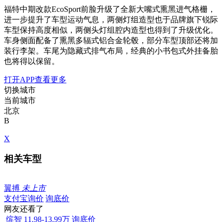
福特中期改款EcoSport前脸升级了全新大嘴式熏黑进气格栅，
进一步提升了车型运动气息，两侧灯组造型也于品牌旗下锐际
车型保持高度相似，两侧头灯组腔内造型也得到了升级优化。
车身侧面配备了熏黑多辐式铝合金轮毂，部分车型顶部还将加
装行李架。车尾为隐藏式排气布局，经典的小书包式外挂备胎
也将得以保留。
打开APP查看更多
切换城市
当前城市
北京
B
X
相关车型
翼搏
未上市
支付宝询价
询底价
网友还看了
缤智
11.98-13.99万
询底价