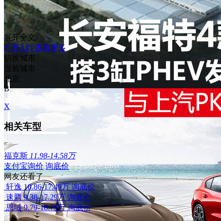
展开全文
打开APP查看更多
切换城市
当前城市
北京
B
X
相关车型
福克斯
11.98-14.58万
支付宝询价
询底价
网友还看了
轩逸
10.86-17.49万
询底价
速腾
9.38-17.29万
询底价
思域
9.79-18.79万
询底价