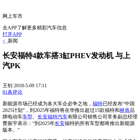
网上车市
去APP了解更多精彩汽车信息
打开APP
<
新闻
长安福特4款车搭3缸PHEV发动机 与上
汽PK
王钊
2018-5-09 17:11
81条评论
新能源市场已经成为各大车企必争之地，
福特
已经发布“中国
2025计划”，到2025年福特将在华推出超过15款福特和
林肯
品
牌电动车
车型
。
长安福特
汽车
有限公司销售公司常务副总经理
曹振宇表示：“到2025年
长安
福特的所有车型都将推出新能源
版本。”