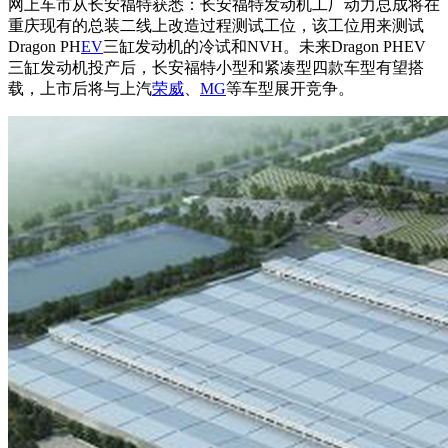
网上车市从长安福特获悉：长安福特发动机工厂动力总成将在
重庆现有的总装二线上改造过程测试工位，该工位用来测试
Dragon PH
EV
三缸发动机的冷试和NVH。未来
Dragon PHEV
三缸发动机投产后
，长安福特小型和紧凑型四款车型有望搭
载，上市后将与上汽
荣威
、
MG
等车型展开竞争。