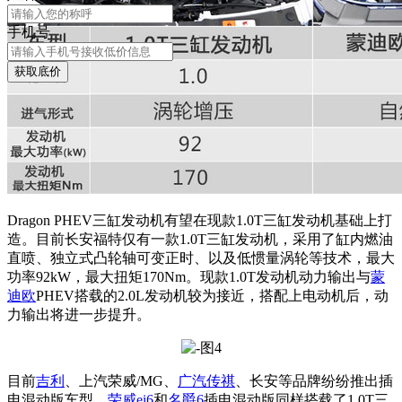
手机号
获取底价
Dragon PHEV
三缸
发动机有望在现款1.0T三缸发动机基础上打
造。
目前长安福特仅有一款1.0T三缸发动机，采用了缸内燃油
直喷、独立式凸轮轴可变正时、以及低惯量涡轮等技术，
最大
功率92kW，最大扭矩170Nm。现款1.0T发动机动力输出与
蒙
迪欧
PHEV搭载的2.0L发动机较为接近，搭配上电动机后，动
力输出将进一步提升。
目前
吉利
、上汽荣威/MG、
广汽传祺
、长安等品牌纷纷推出插
电混动版车型。
荣威ei6
和
名爵6
插电混动版同样搭载了1.0T三