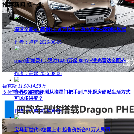
推荐新闻
换一批
深蓝全新S05限时11.59万起售：激光雷达+端到端智驾
作者：卢奇
2026-08-06
smart新精灵1：限时14.99万起 800V+激光雷达全配齐
作者：高娜
2026-08-06
福克斯
11.98-14.58万
享界G9静态评测从摘星门把手到户外厨房硬派生活方式
支付宝询价
询底价
可以多讲究？
作者：韩威
2026-08-06
宝马新世代i3德国上市 起售价折合51万人民币