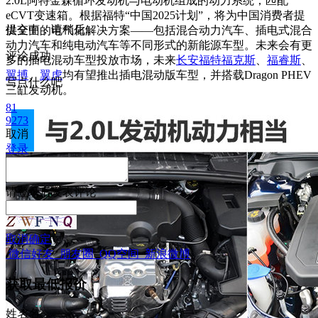
2.0L阿特金森循环发动机与电动机组成的动力系统，匹配
eCVT变速箱。根据福特“中国2025计划”，将为中国消费者提
提交中，请稍后...
供全面的电气化解决方案——包括混合动力汽车、插电式混合
动力汽车和纯电动汽车等不同形式的新能源车型。未来会有更
评论成功
多的插电混动车型投放市场，未来
长安福特福克斯
、
福睿斯
、
翼搏
、
翼虎
均有望推出插电混动版车型，并搭载
Dragon PHEV
写点什么吧
三缸发动机。
81
9273
取消
登录
请
登录
后发表评论
取消
确定
微信好友
朋友圈
QQ空间
新浪微博
获取最低报价
姓
名
名