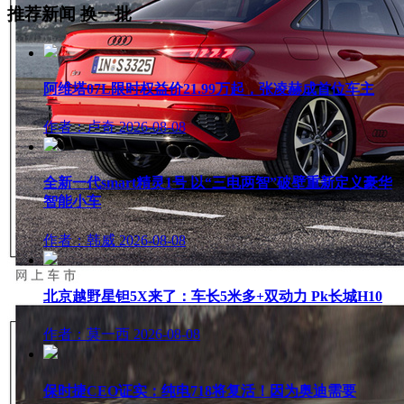
推荐新闻
换一批
阿维塔07L限时权益价21.99万起，张凌赫成首位车主
作者：卢奇
2026-08-08
全新一代smart精灵1号 以“三电两智”破壁重新定义豪华
智能小车
作者：韩威
2026-08-08
北京越野星钽5X来了：车长5米多+双动力 Pk长城H10
作者：莫一西
2026-08-08
保时捷CEO证实：纯电718将复活！因为奥迪需要