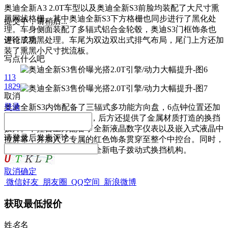
奥迪全新A3 2.0T车型以及奥迪全新S3前脸均装配了大尺寸熏
黑网状格栅，其中奥迪全新S3下方格栅也同步进行了黑化处
提交中，请稍后...
理。车身侧面装配了多辐式铝合金轮毂，奥迪S3门框饰条也
进行了熏黑处理。车尾为双边双出式排气布局，尾门上方还加
评论成功
装了熏黑小尺寸扰流板。
写点什么吧
113
1829
取消
登录
奥迪全新S3内饰配备了三辐式多功能方向盘，6点钟位置还加
入了S系列车型专属徽章，后方还提供了金属材质打造的换挡
拨片。中控台上方配备了全新液晶数字仪表以及嵌入式液晶中
请
登录
后发表评论
控屏幕，并加入了专属的红色饰条贯穿至整个中控台。同时，
新车中控台下方还配备了全新电子拨动式换挡机构。
取消
确定
微信好友
朋友圈
QQ空间
新浪微博
获取最低报价
姓
名
名