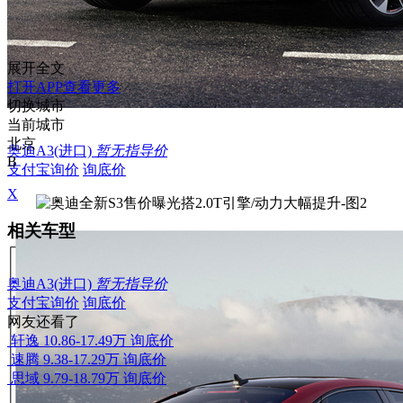
展开全文
打开APP查看更多
切换城市
当前城市
北京
奥迪A3(进口)
暂无指导价
B
支付宝询价
询底价
X
相关车型
奥迪A3(进口)
暂无指导价
支付宝询价
询底价
网友还看了
轩逸
10.86-17.49万
询底价
速腾
9.38-17.29万
询底价
思域
9.79-18.79万
询底价