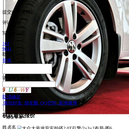
提交中，请稍后...
评论成功
写点什么吧
102
9041
取消
登录
请
登录
后发表评论
取消
确定
微信好友
朋友圈
QQ空间
新浪微博
获取最低报价
姓
名
名