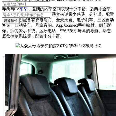
作为MPV
车型
，夏朗的内部空间表现十分不错。后两排全部
手机号
采用了独立座椅设计，对于乘客来说乘坐感受十分舒适。配置
方面，夏朗配备有双电滑门、全景天窗、电子刹车、三区自动
获取底价
空调、自动驻车、丹拿音响、App Connect手机映射、倒车影
像、疲劳警示系统、蓝牙电话、带6.5英寸屏幕的导航、动态
底盘控制系统等，配置十分丰富。