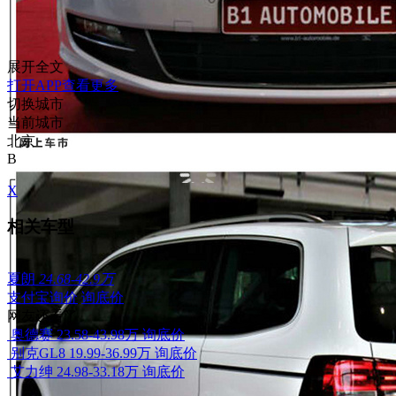
展开全文
打开APP查看更多
切换城市
当前城市
北京
B
X
相关车型
夏朗
24.68-42.9万
支付宝询价
询底价
网友还看了
奥德赛
23.58-43.98万
询底价
别克GL8
19.99-36.99万
询底价
艾力绅
24.98-33.18万
询底价