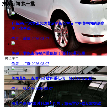
推荐新闻
换一批
启新程:广汽本田续约背后的长期主义与更懂中国的深度
本土化变革
作者：韩威
2026-08-07
美银：零跑市值被严重低估！预计60港元/股
作者：卢奇
2026-08-07
美国花旗：奇瑞市值被严重低估！预计36港元/股
作者：师梦琼
2026-08-07
深蓝全新S05限时11.59万起售：激光雷达+端到端智驾