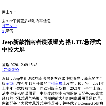
网上车市
去APP了解更多精彩汽车信息
打开APP
<
新闻
Jeep新款指南者谍照曝光 搭1.3T/悬浮式
中控大屏
董琨
2020-12-09 15:43
179条评论
近日，Jeep中期改款指南者的冬季路试谍照曝光，新车的国产
版
车型
已在今年11月开幕的
广州车展
上发布，预计将于2021年
上半年正式投放市场，而欧洲版车型将于2021年下半年上市。
从本次曝光的谍照看，中期改款指南者前脸依旧配备Jeep家族
经典的七孔式进气格栅，两侧的前大灯组内底采用熏黑处理。
内饰配备了大尺寸悬浮式中控屏幕，并搭载了UConnect 5信息