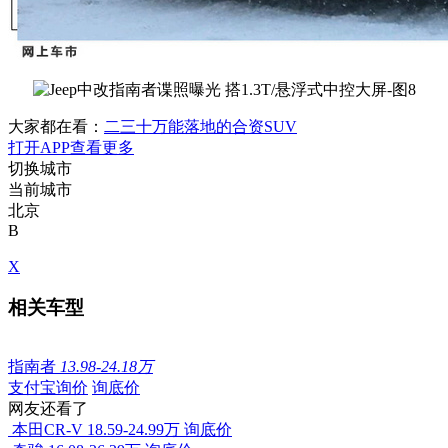
大家都在看：
二三十万能落地的合资SUV
打开APP查看更多
切换城市
当前城市
北京
B
X
相关车型
指南者
13.98-24.18万
支付宝询价
询底价
网友还看了
本田CR-V
18.59-24.99万
询底价