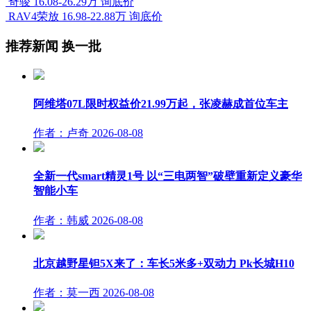
奇骏
16.08-26.29万
询底价
RAV4荣放
16.98-22.88万
询底价
推荐新闻
换一批
阿维塔07L限时权益价21.99万起，张凌赫成首位车主
作者：卢奇
2026-08-08
全新一代smart精灵1号 以“三电两智”破壁重新定义豪华
智能小车
作者：韩威
2026-08-08
北京越野星钽5X来了：车长5米多+双动力 Pk长城H10
作者：莫一西
2026-08-08