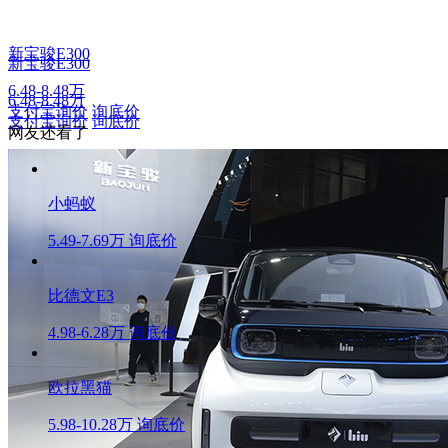
新宝骏E300
新宝骏E300
6.48-8.48万
6.48-8.48万
支付宝询价
询底价
支付宝询价
询底价
网友还看了
小蚂蚁
5.49-7.69万
询底价
比德文E3
4.98-6.28万
询底价
欧拉黑猫
5.98-10.28万
询底价