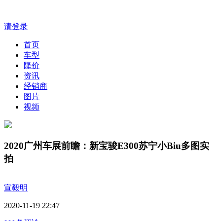
请登录
首页
车型
降价
资讯
经销商
图片
视频
2020广州车展前瞻：新宝骏E300苏宁小Biu多图实
拍
宣毅明
2020-11-19 22:47