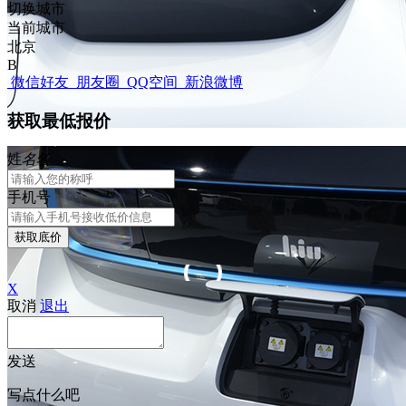
切换城市
当前城市
北京
B
微信好友
朋友圈
QQ空间
新浪微博
获取最低报价
姓
名
名
手机号
获取底价
X
取消
退出
发送
写点什么吧