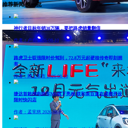
推荐新闻
换一批
神行者目标年销30万辆，要把路虎销量翻倍
作者：卢奇
2026-08-10
路虎卫士驭强限时价驾到，72.8万元起硬核传奇即刻拥
有
作者：网上车市
2026-08-10
捷达首款纯电轿车M6线下亮相 联和茶百道在成都开设
限时快闪店
作者：孟宪慈
2026-08-09