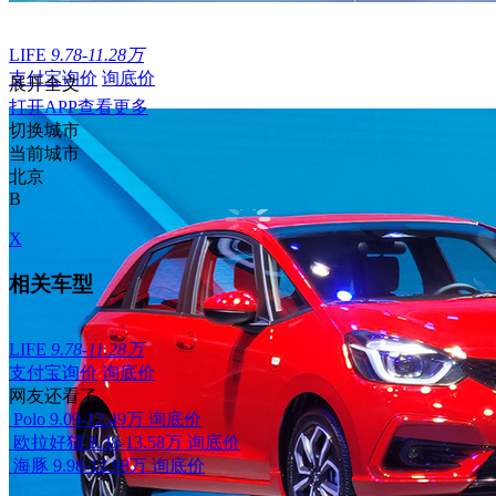
LIFE
9.78-11.28万
支付宝询价
询底价
展开全文
打开APP查看更多
切换城市
当前城市
北京
B
X
相关车型
LIFE
9.78-11.28万
支付宝询价
询底价
网友还看了
Polo
9.09-12.49万
询底价
欧拉好猫
8.38-13.58万
询底价
海豚
9.98-12.98万
询底价