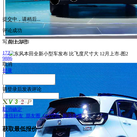
提交中，请稍后...
评论成功
写点什么吧
172
9886
取消
登录
请
登录
后发表评论
取消
确定
微信好友
朋友圈
QQ空间
新浪微博
获取最低报价