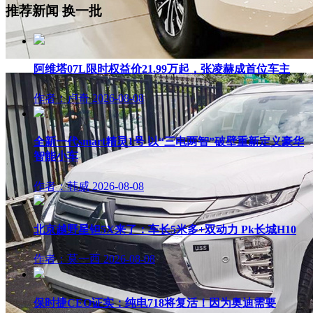
推荐新闻
换一批
阿维塔07L限时权益价21.99万起，张凌赫成首位车主
作者：卢奇
2026-08-08
全新一代smart精灵1号 以“三电两智”破壁重新定义豪华
智能小车
作者：韩威
2026-08-08
北京越野星钽5X来了：车长5米多+双动力 Pk长城H10
作者：莫一西
2026-08-08
保时捷CEO证实：纯电718将复活！因为奥迪需要