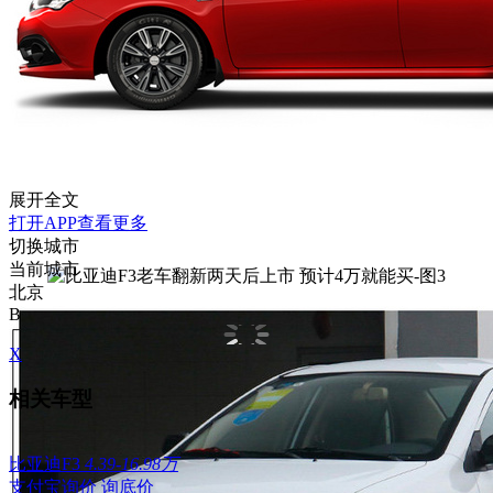
展开全文
打开APP查看更多
切换城市
当前城市
北京
B
X
相关车型
比亚迪F3
4.39-16.98万
支付宝询价
询底价