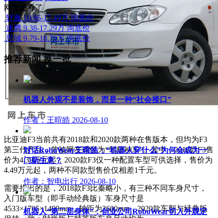
网友还看了
轩逸
10.86-17.49万
询底价
速腾
9.38-17.29万
询底价
思域
9.79-18.79万
询底价
推荐新闻
换一批
机器人外观不是装饰，而是一种“社会接口”
作者：王暄皓
2026-08-10
比亚迪F3当前共有2018款和2020款两种在售版本，但均为F3
第三代产品，曾被网友调侃为“驾校神车”。其中，2018款F3售
对话RoboWear王暄皓：“机器人穿什么”为何会成为一
价为4.39万元起，2020款F3仅一种配置车型可供选择，售价为
门新生意？
4.49万元起，两种不同款型售价仅相差1千元。
作者：智电出行
2026-08-10
需要指出的是，2018款F3比秦略小，有三种不同车身尺寸，
入门版车型（即手动经典版）车身尺寸是
4533×1705×1490mm，轴距为2600mm，2020款车型与经典版
机器人“第二层身体”：创业公司RoboWear切入外观定