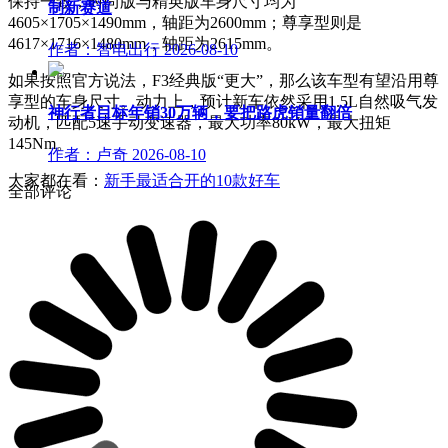
保持一致；时尚版与精英版车身尺寸均为
制新赛道
4605×1705×1490mm，轴距为2600mm；尊享型则是
4617×1716×1480mm，轴距为2615mm。
作者：智电出行
2026-08-10
如果按照官方说法，F3经典版“更大”，那么该车型有望沿用尊
享型的车身尺寸。动力上，预计新车依然采用1.5L自然吸气发
神行者目标年销30万辆，要把路虎销量翻倍
动机，匹配5速手动变速器，最大功率80kW，最大扭矩
145Nm。
作者：卢奇
2026-08-10
大家都在看：
新手最适合开的10款好车
全部评论