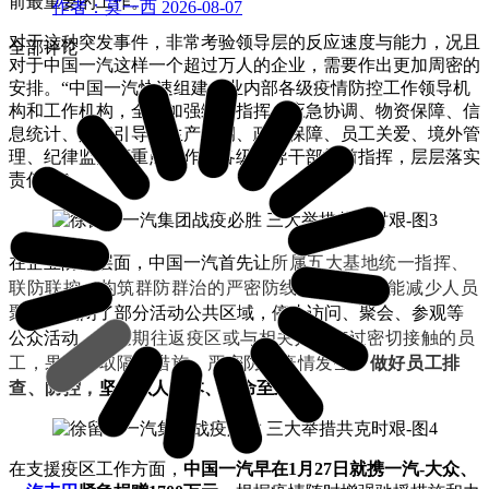
前最重要的工作。
作者：莫一西
2026-08-07
对于这种突发事件，非常考验领导层的反应速度与能力，况且
全部评论
对于
中国一汽
这样一个超过万人的企业，需要作出更加周密的
安排。“
中国一汽
快速组建企业内部各级疫情防控工作领导机
构和工作机构，全面加强综合指挥、应急协调、物资保障、信
息统计、舆情引导、生产协调、政策保障、员工关爱、境外管
理、纪律监察等重点工作，各级领导干部靠前指挥，层层落实
责任。”
所属五大基地统一指挥、
在企业防范层面，
中国一汽
首先让
联防联控，构筑群防群治的严密防线。并且尽可能减少人员
聚集
，关闭了部分活动公共区域，停止访问、聚会、参观等
对近期往返疫区或与相关人员有过密切接触的员
公众活动。
工，果断采取隔离措施，严密防范疫情发生。
做好员工排
查、防控，
坚持以人为本、生命至上。
在支援疫区工作方面，
中国一汽早在1月27日就携一汽-大众、