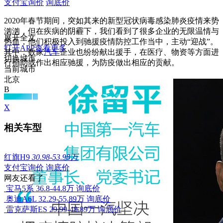
支付宝询价
询底价
2020年
春节期间，突如其来的新型冠状病毒感染肺炎疫情来势
汹汹，
但在疾病的阴霾下，我们看到了很多企业的无限温情与
展开全文
热血，他们积极投入到驰援疫情防控工作当中，主动“迎战”。
打开APP查看更多
其中，数家
汽车
企业也纷纷献出援手，在医疗、物资等方面进
切换城市
行捐助或作出相应驰援，为防疫做出相应的贡献。
当前城市
北京
B
X
相关车型
红旗H9
30.98-53.98万
支付宝询价
询底价
网友还看了
宝马5系
36.8-44.8万
询底价
奥迪A6L
32.29-55.89万
询底价
雷克萨斯ES
29.99-48.89万
询底价