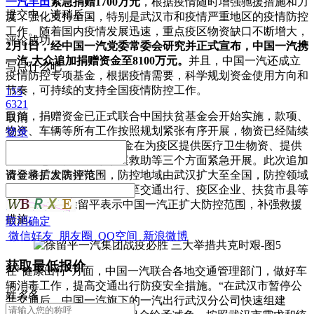
一汽丰田
紧急捐赠1700万元
，根据疫情随时增强驰援措施和力
提交中，请稍后...
度，强化支持全国，特别是武汉市和疫情严重地区的疫情防控
工作。随着国内疫情发展迅速，重点疫区物资缺口不断增大，
评论成功
2月1日，经中国一汽党委常委会研究并正式宣布，中国一汽携
一汽-大众追加捐赠资金至8100万元。
并且，中国一汽还成立
写点什么吧
疫情防控专项基金，根据疫情需要，科学规划资金使用方向和
节奏，可持续的支持全国疫情防控工作。
155
6321
目前，捐赠资金已正式联合中国扶贫基金会开始实施，款项、
取消
物资、车辆等所有工作按照规划紧张有序开展，物资已经陆续
登录
到达湖北。
“
首批捐赠资金在为疫区提供医疗卫生物资、提供
防疫应急车辆、困难家庭救助等三个方面紧急开展。此次追加
资金将扩大防控范围，防控地域由武
请
登录
后发表评论
汉扩大至全国，防控领域
由医疗卫生领域为主扩大至交通出行、疫区企业、扶贫市县等
多个领域。”徐留平表示中国一汽正
扩大防控范围，补强救援
措施。
取消
确定
微信好友
朋友圈
QQ空间
新浪微博
获取最低报价
在“健康出行”方面，中国一汽联合各地交通管理部门，做好车
辆消毒工作，提高交通出行防疫安全措施。“在武汉市暂停公
姓
名
名
共交通后，中国一汽旗下的一汽出行武汉分公司快速组建