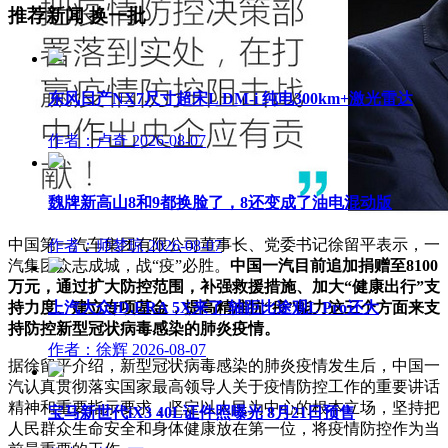
推荐新闻
换一批
东风日产NX7尺寸超宋L DM-i 纯电300km+激光雷达
作者：卢奇
2026-08-07
魏牌新高山8和9都换脸了，8还变成了油电混动版
中国第一汽车集团有限公司董事长、党委书记徐留平表示，一
作者：师梦琼
2026-08-07
汽集团众志成城，战“疫”必胜。
中国一汽目前追加捐赠至8100
万元，
通过扩大防控范围，补强救援措施、加大“健康出行”支
持力度、建立专项基金，提高精准抗“疫”能力这三个方面来支
上汽大众ID.ERA 5X来了 轴距比途观L Pro还大
持防控新型冠状病毒感染的肺炎疫情。
作者：徐辉
2026-08-07
据徐留平介绍，新型冠状病毒感染的肺炎疫情发生后，中国一
汽认真贯彻落实国家最高领导人关于疫情防控工作的重要讲话
精神和重要指示要求，坚定以人民为中心的根本立场，坚持把
宝马新世代iX3 40L证件照曝光 8月21日预售
人民群众生命安全和身体健康放在第一位，将疫情防控作为当