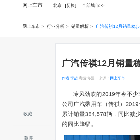
网上车市
北京
[切换]
全部城市>>
网上车市
>
行业分析
>
销量解析
>
广汽传祺12月销量稳步增
广汽传祺12月销量稳
作者:李超
责编:佟浩
来源：
网上车市
冷风劲吹的2019年令不
公司广汽乘用车（传祺）2019年1
累计销量384,578辆，同比减
收藏
的同比降幅。
微博