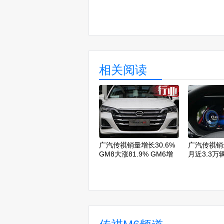
相关阅读
广汽传祺销量增长30.6%
广汽传祺销量
GM8大涨81.9% GM6增
月近3.3万辆
847%