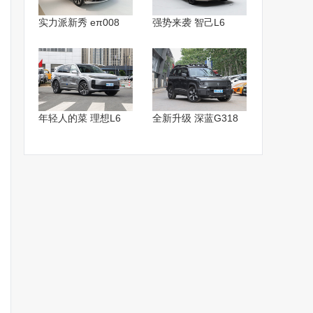
实力派新秀 eπ008
强势来袭 智己L6
年轻人的菜 理想L6
全新升级 深蓝G318