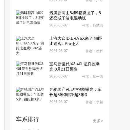
作者：卢奇
魏牌新高山8和9都换脸了，8
还变成了油电混动版
2026-08-07
作者：师梦琼
上汽大众ID.ERA 5X来了 轴距
比途观L Pro还大
2026-08-07
作者：徐辉
宝马新世代iX3 40L证件照曝
光 8月21日预售
2026-08-07
作者：莫一西
奔驰国产VLE申报图曝光：车
长超5米3轴距超3米3
2026-08-07
作者：李超
车系排行
更多>