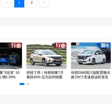
<
1
2
>
“3连涨” 10
持续下滑！传祺销量7月
传祺GM6国六版配置曝光
 增5.39%
暴跌40% 仅为吉利销量
换7DCT变速箱油耗变高
30%