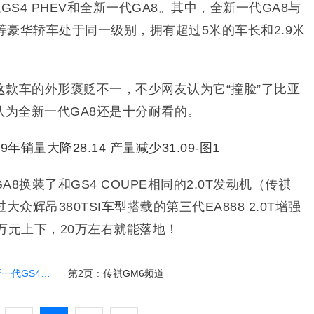
GS4 PHEV和全新一代GA8。其中，全新一代GA8
与
L等豪华轿车处于同一级别，
拥有超过5米的车长和2.9米
款车的外形褒贬不一，不少网友认为它“撞脸”了比亚
笔者认为全新一代GA8还是十分耐看的。
8换装了和GS4 COUPE相同的2.0T发动机（传祺
大众辉昂380TSI
车型
搭载的第三代EA888 2.0T增强
万元上下，20万左右就能落地！
4超1.2万
第2页
:
传祺GM6频道