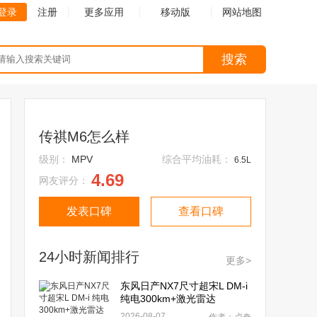
登录
注册
更多应用
移动版
网站地图
搜索
传祺M6怎么样
级别：
MPV
综合平均油耗：
6.5L
4.69
网友评分：
发表口碑
查看口碑
24小时新闻排行
更多>
东风日产NX7尺寸超宋L DM-i
纯电300km+激光雷达
2026-08-07