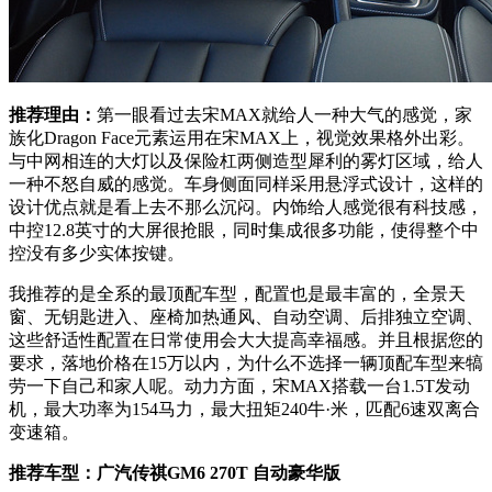
推荐理由：
第一眼看过去宋MAX就给人一种大气的感觉，家
族化Dragon Face元素运用在宋MAX上，视觉效果格外出彩。
与中网相连的大灯以及保险杠两侧造型犀利的雾灯区域，给人
一种不怒自威的感觉。车身侧面同样采用悬浮式设计，这样的
设计优点就是看上去不那么沉闷。内饰给人感觉很有科技感，
中控12.8英寸的大屏很抢眼，同时集成很多功能，使得整个中
控没有多少实体按键。
我推荐的是全系的最顶配车型，配置也是最丰富的，全景天
窗、无钥匙进入、座椅加热通风、自动空调、后排独立空调、
这些舒适性配置在日常使用会大大提高幸福感。并且根据您的
要求，落地价格在15万以内，为什么不选择一辆顶配车型来犒
劳一下自己和家人呢。动力方面，宋MAX搭载一台1.5T发动
机，最大功率为154马力，最大扭矩240牛·米，匹配6速双离合
变速箱。
推荐车型：广汽传祺GM6 270T 自动豪华版