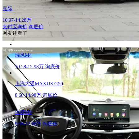
嘉际
10.97-14.28万
支付宝询价
询底价
网友还看了
瑞风M4
10.58-15.98万
询底价
上汽大通MAXUS G50
8.68-14.98万
询底价
传祺M6
9.98-11.98万
询底价
相关文章
换一批