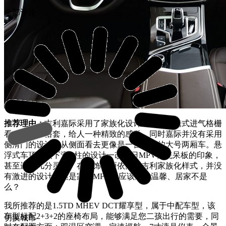
全部评论
推荐理由：
吉利嘉际采用了家族化设计语言，涟漪式进气格栅
看上去不落俗套，给人一种精致的感觉，同时嘉际并没有采用
侧滑门的设计，从侧面看去更像是一台跨界的大号两厢车。悬
浮式车顶以及下滑C柱的设计一改往日MPV传统呆板的印象，
甚至还有几分灵动。在内饰方面依旧是吉利家族化样式，并没
有激进的设计，但是家用MPV就应该这样温馨、居家不是
么？
我所推荐的是1.5TD MHEV DCT耀享型，属于中配车型，该
车型标配2+3+2的座椅布局，能够满足您二孩出行的需要，同
切换城市