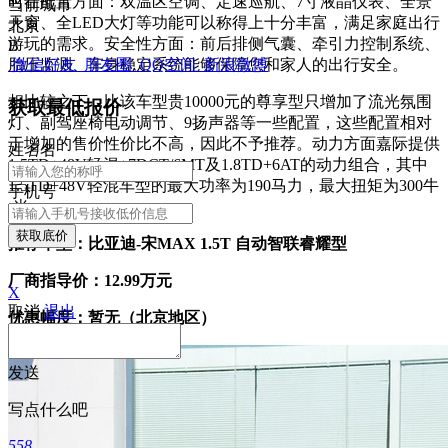
时在配置方面：双温区空调、定速巡航、7寸液晶仪表、全景
当前城市
天窗、全LED大灯等功能可以称得上十分丰富，满足家庭出行
北京
游玩的需求。安全性方面：前后排侧气囊、牵引力控制系统、
B
胎压监测、车身稳定系统能够保障您和家人的出行安全。
微信好友
朋友圈
QQ空间
新浪微博
相比较之下，比该车型贵10000元的尊享型只增加了流光氛围
获取最低报价
灯、副驾座椅电动调节、9扬声器等一些配置，这些配置相对
于增加的售价性价比不高，因此不予推荐。动力方面嘉际提供
姓
名
名
1.5TD+48V轻混+7DCT/6MT及1.8TD+6AT的动力组合，其中
1.5TD+48V轻混车型的最大功率为190马力，最大扭矩为300牛
手机号
·米。
获取底价
推荐车型：比亚迪-宋MAX 1.5T 自动智联睿耀型
厂商指导价：12.99万元
X
取消
退出
优惠幅度：暂无（北京地区）
发送
写点什么吧
558