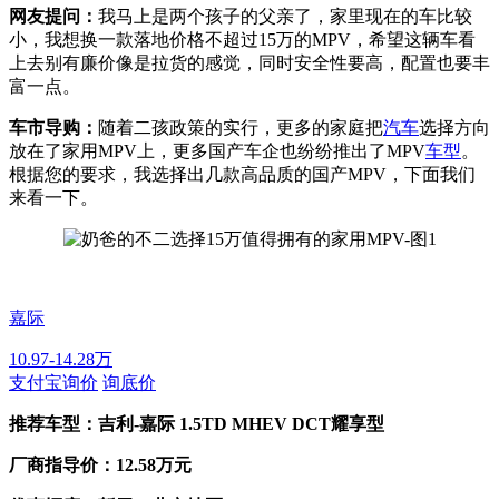
网友提问：
我马上是两个孩子的父亲了，家里现在的车比较
小，我想换一款落地价格不超过15万的MPV，希望这辆车看
上去别有廉价像是拉货的感觉，同时安全性要高，配置也要丰
富一点。
车市导购：
随着二孩政策的实行，更多的家庭把
汽车
选择方向
放在了家用MPV上，更多国产车企也纷纷推出了MPV
车型
。
根据您的要求，我选择出几款高品质的国产MPV，下面我们
来看一下。
嘉际
10.97-14.28万
支付宝询价
询底价
推荐车型：吉利-嘉际 1.5TD MHEV DCT耀享型
厂商指导价：12.58万元