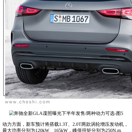
动力方面，新车预计将搭载1.3T、2.0T两款涡轮增压发动机，
最大功率分别为120kW、165kW，峰值扭矩分别为250N.m、