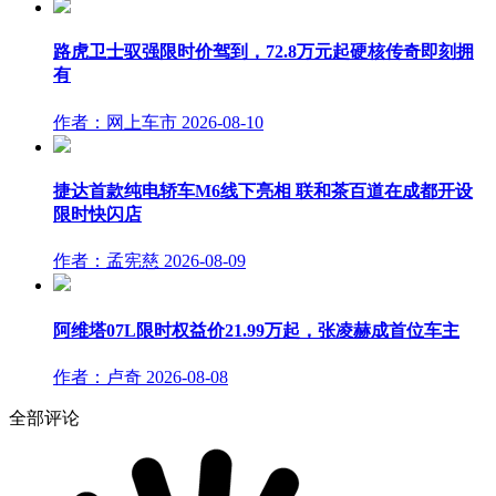
路虎卫士驭强限时价驾到，72.8万元起硬核传奇即刻拥
有
作者：网上车市
2026-08-10
捷达首款纯电轿车M6线下亮相 联和茶百道在成都开设
限时快闪店
作者：孟宪慈
2026-08-09
阿维塔07L限时权益价21.99万起，张凌赫成首位车主
作者：卢奇
2026-08-08
全部评论