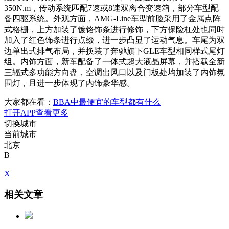
350N.m，传动系统匹配7速或8速双离合变速箱，部分车型配
备四驱系统。外观方面，AMG-Line车型前脸采用了金属点阵
式格栅，上方加装了镀铬饰条进行修饰，下方保险杠处也同时
加入了红色饰条进行点缀，进一步凸显了运动气息。车尾为双
边单出式排气布局，并换装了奔驰旗下GLE车型相同样式尾灯
组。内饰方面，新车配备了一体式超大液晶屏幕，并搭载全新
三辐式多功能方向盘，空调出风口以及门板处均加装了内饰氛
围灯，且进一步体现了内饰豪华感。
大家都在看：
BBA中最便宜的车型都有什么
打开APP查看更多
切换城市
当前城市
北京
B
X
相关文章