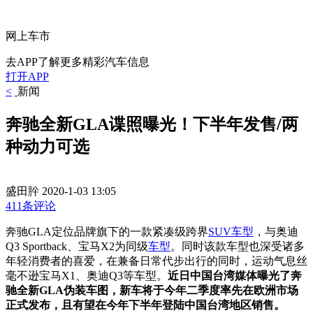
网上车市
去APP了解更多精彩汽车信息
打开APP
<
新闻
奔驰全新GLA谍照曝光！下半年发售/两
种动力可选
盛田肸
2020-1-03 13:05
411条评论
奔驰GLA定位品牌旗下的一款紧凑级跨界
SUV车型
，与奥迪
Q3 Sportback、宝马X2为同级
车型
。同时该款车型也深受诸多
年轻消费者的喜爱，在兼备日常代步出行的同时，运动气息丝
毫不逊宝马X1、奥迪Q3等车型。
近日中国台湾媒体曝光了奔
驰全新GLA伪装车图，新车将于今年二季度率先在欧洲市场
正式发布，且有望在今年下半年登陆中国台湾地区销售。