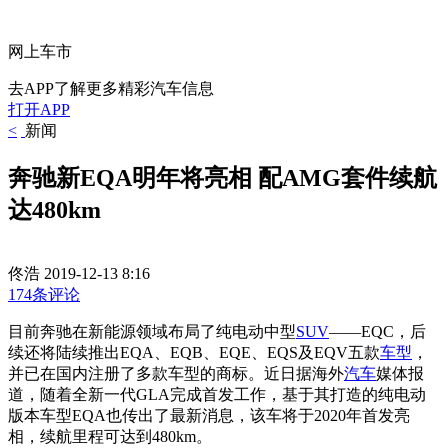
网上车市
去APP了解更多精彩汽车信息
打开APP
<
新闻
奔驰新EQA明年将亮相 配AMG套件续航
达480km
佟浩
2019-12-13 8:16
174条评论
目前奔驰在新能源领域布局了纯电动中型
SUV
——EQC，后
续还将陆续推出EQA、EQB、EQE、EQS及EQV五款
车型
，
并已在国内注册了多款车型的商标。近日据海外
汽车
媒体报
道，随着全新一代GLA完成首发工作，基于其打造的纯电动
版本车型EQA也传出了最新消息，该车将于2020年首发亮
相，续航里程可达到480km。