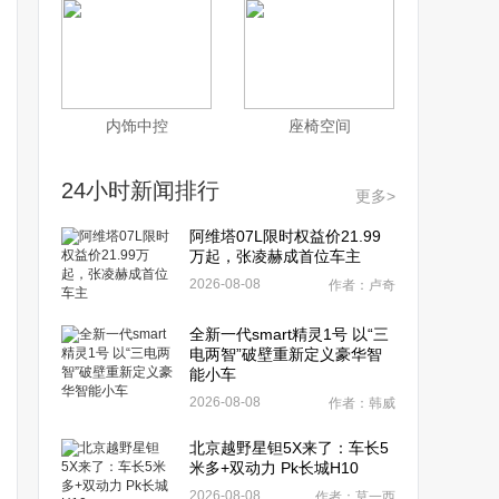
内饰中控
座椅空间
24小时新闻排行
更多>
阿维塔07L限时权益价21.99
万起，张凌赫成首位车主
2026-08-08
作者：卢奇
全新一代smart精灵1号 以“三
电两智”破壁重新定义豪华智
能小车
2026-08-08
作者：韩威
北京越野星钽5X来了：车长5
米多+双动力 Pk长城H10
2026-08-08
作者：莫一西