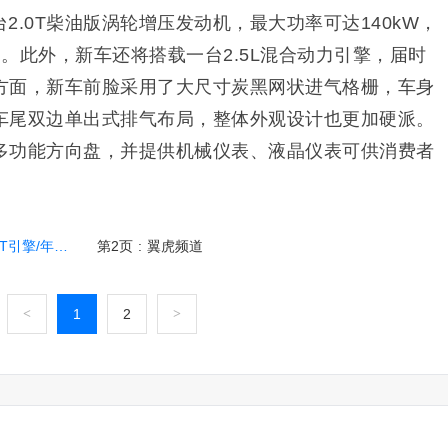
2.0T柴油版涡轮增压发动机，最大功率可达140kW，
。此外，新车还将搭载一台2.5L混合动力引擎，届时
方面，新车前脸采用了大尺寸炭黑网状进气格栅，车身
车尾双边单出式排气布局，整体外观设计也更加硬派。
多功能方向盘，并提供机械仪表、液晶仪表可供消费者
/年底前交付
第2页
:
翼虎频道
<
1
2
>