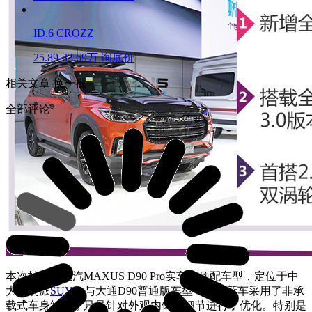
ID.6 CROZZ
25.89-33.69万
询底价
相关文章
换一批
全部评论
本次拍摄的上汽MAXUS D90 Pro实车为顶配车型，定位于中
大型硬派
SUV
。与大通D90普通版车型一样，新车采用了非承
载式车身结构，只是针对外观内饰的细节进行了优化。特别是