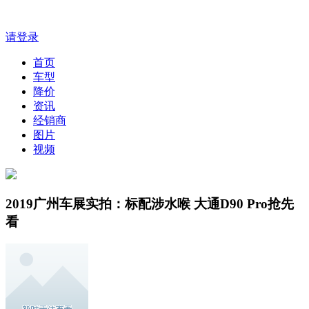
请登录
首页
车型
降价
资讯
经销商
图片
视频
2019广州车展实拍：标配涉水喉 大通D90 Pro抢先
看