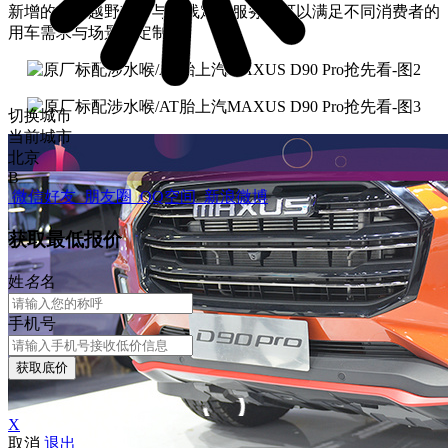
新增的全新越野套件与在线定制服务，可以满足不同消费者的
用车需求与场景化定制。
切换城市
当前城市
北京
B
微信好友
朋友圈
QQ空间
新浪微博
获取最低报价
姓
名
名
手机号
获取底价
X
取消
退出