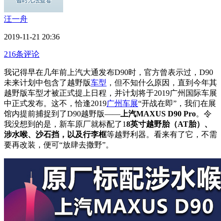
汪一舟
2019-11-21 20:36
216条评论
我记得早在几年前上汽大通发布D90时，官方曾表示过，D90
未来计划中包含了越野版
车型
，但不知什么原因，直到今年其
越野版车型才被正式提上日程，并计划将于2019广州国际车展
中正式发布。这不，恰逢2019
广州车展
“开战在即”，我们在展
馆内提前捕捉到了D90越野版——
上汽MAXUS D90 Pro
。令
我没想到的是，新车原厂就标配了1
8英寸越野胎（AT胎）、
涉水喉、沙石挡，以及行李框
等越野利器。看来有了它，不需
要再改装，便可“放肆去撒野”。