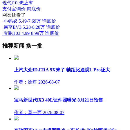
现代i10
未上市
支付宝询价
询底价
网友还看了
小蚂蚁
5.49-7.69万
询底价
易至EV3
5.28-8.28万
询底价
零跑T03
4.99-8.99万
询底价
推荐新闻
换一批
上汽大众ID.ERA 5X来了 轴距比途观L Pro还大
作者：徐辉
2026-08-07
宝马新世代iX3 40L证件照曝光 8月21日预售
作者：莫一西
2026-08-07