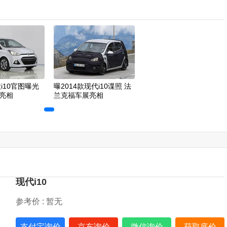
款i10官图曝光
曝2014款现代i10谍照 法
亮相
兰克福车展亮相
现代i10
参考价 :
暂无
支付宝询价
京东询价
微信询价
获取底价