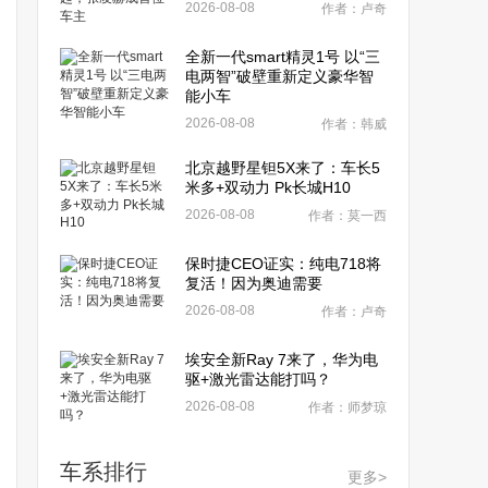
2026-08-08
作者：卢奇
全新一代smart精灵1号 以“三
电两智”破壁重新定义豪华智
能小车
2026-08-08
作者：韩威
北京越野星钽5X来了：车长5
米多+双动力 Pk长城H10
2026-08-08
作者：莫一西
保时捷CEO证实：纯电718将
复活！因为奥迪需要
2026-08-08
作者：卢奇
埃安全新Ray 7来了，华为电
驱+激光雷达能打吗？
2026-08-08
作者：师梦琼
车系排行
更多>