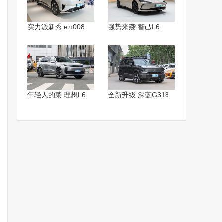
实力派新秀 eπ008
强势来袭 智己L6
年轻人的菜 理想L6
全新升级 深蓝G318