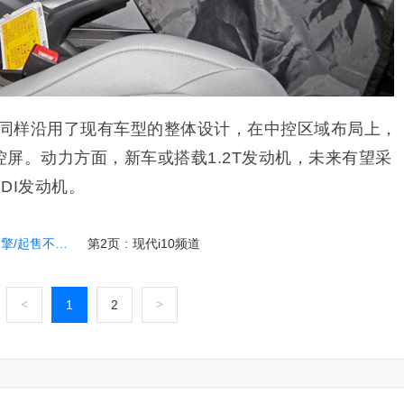
同样沿用了现有车型的整体设计，在中控区域布局上，
中控屏。动力方面，新车或搭载1.2T发动机，未来有望采
-GDI发动机。
起售不到8万
第2页
:
现代i10频道
<
1
2
>