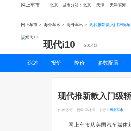
网上车市
北京
城市分站：
北京
天津
天津滨海
网上车市
>
海外车讯
>
海外车讯
>
现代推新款入门级轿车 
现代i10
2014款
综述
报价
降价
参数配置
现代推新款入门级轿车
作者:苏舒
责编:李林泽
来源：
网上车市
网上车市从美国
汽车
媒体