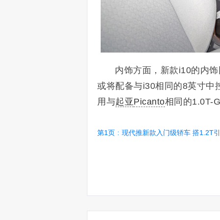
内饰方面，
新款i10
的内饰
或将配备与i30相同的8英寸
用与
起亚
Picanto
相同的1
.0T
第1页
:
现代推新款入门级轿车 搭1.2T引擎/