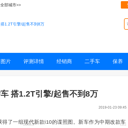
全部城市>>
搭1.2T引擎/起售不到8万
图片
评测详情
经销商
二手车
保养
 搭1.2T引擎/起售不到8万
2019-01-23 09:45
获得了一组
现代
新款i10的谍照图。新车作为中期改款
车